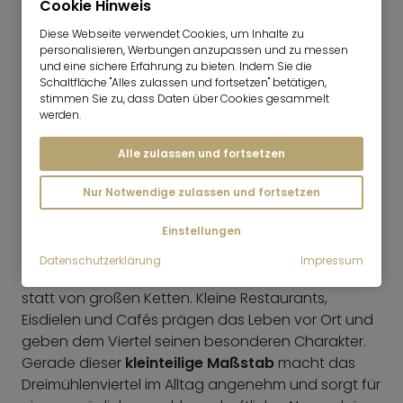
Cookie Hinweis
Diese Webseite verwendet Cookies, um Inhalte zu
personalisieren, Werbungen anzupassen und zu messen
EINKAUFEN
und eine sichere Erfahrung zu bieten. Indem Sie die
Schaltfläche "Alles zulassen und fortsetzen" betätigen,
Die
Isarauen
liegen in direkter Nähe und bieten im
stimmen Sie zu, dass Daten über Cookies gesammelt
Alltag schnellen Zugang zu Laufen,
werden.
Spazierengehen, Radfahren und kurzen Auszeiten
Alle zulassen und fortsetzen
am Wasser. Für eine so zentrale Lage ist das ein
großer Pluspunkt und stärkt die Wohnqualität des
Nur Notwendige zulassen und fortsetzen
Dreimühlenviertels deutlich.
Einstellungen
GASTRONOMIE
Datenschutzerklärung
Impressum
Das Dreimühlenviertel lebt von
kleinen Adressen
statt von großen Ketten. Kleine Restaurants,
Eisdielen und Cafés prägen das Leben vor Ort und
geben dem Viertel seinen besonderen Charakter.
Gerade dieser
kleinteilige Maßstab
macht das
Dreimühlenviertel im Alltag angenehm und sorgt für