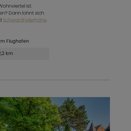
ohnviertel ist.
en? Dann lohnt sich
d
Schwanthalerhöhe
.
um Flughafen
2,2 km