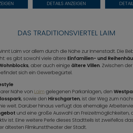
ZEIGEN
DETAILS ANZEIGEN
DETAI
DAS TRADITIONSVIERTEL LAIM
ewinnt Laim vor allem durch die Nähe zur Innenstadt. Die 
cht: es gibt sowohl viele ältere
Einfamilien- und Reihenhä
Wohnblocks
, aber auch einige
ältere Villen
. Zwischen de
efindet sich ein Gewerbegürtel.
estyle
lbarer Nähe von
Laim
gelegenen Parkanlagen, den
Westpa
losspark
, sowie den
Hirschgarten
, ist der Weg zum näch
e weit. Darüber hinaus verfügt das ehemalige Arbeitervie
ngebot
und eine große Auswahl an Freizeitmöglichkeiten, di
iv ist. Eine weitere Perle dieses Stadtteils ist zweifellos da
er ältesten Filmkunsttheater der Stadt.