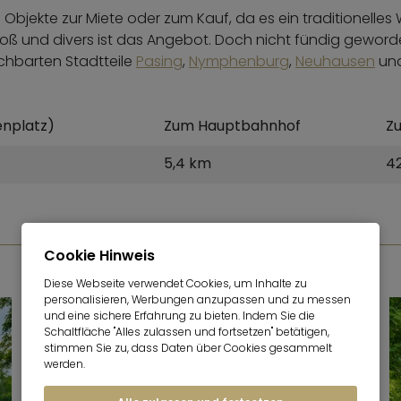
 Objekte zur Miete oder zum Kauf, da es ein traditionelles W
 und divers ist das Angebot. Doch nicht fündig geword
achbarten Stadtteile
Pasing
,
Nymphenburg
,
Neuhausen
un
nplatz)
Zum Hauptbahnhof
Z
5,4 km
4
Cookie Hinweis
FOTOGALERIEN
Diese Webseite verwendet Cookies, um Inhalte zu
personalisieren, Werbungen anzupassen und zu messen
und eine sichere Erfahrung zu bieten. Indem Sie die
Schaltfläche "Alles zulassen und fortsetzen" betätigen,
stimmen Sie zu, dass Daten über Cookies gesammelt
werden.