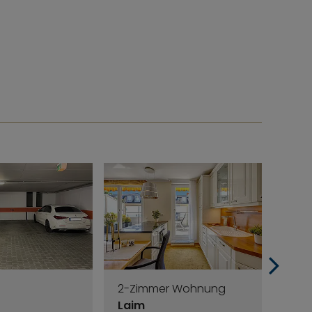
2-Zimmer Wohnung
3-Z
Laim
Lai