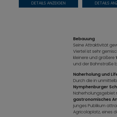
DETAILS ANZEIGEN
DETAILS AN
Bebauung
Seine Attraktivität g
Viertel ist sehr gemis
kleinere und größere
und der Bahnstraße b
Naherholung und Lif
Durch die in unmitte
Nymphenburger Sch
Naherholungsgebiet ni
gastronomisches A
junges Publikum attrakt
Agricolaplatz, eines d