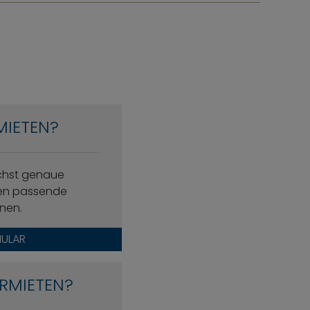
MIETEN?
ichst genaue
nen passende
nen.
ULAR
RMIETEN?