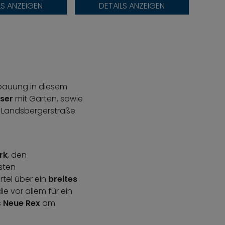
LS ANZEIGEN
DETAILS ANZEIGEN
Bebauung in diesem
user
mit Gärten, sowie
r Landsbergerstraße
rk
, den
sten
rtel über ein
breites
e vor allem für ein
s
Neue Rex
am