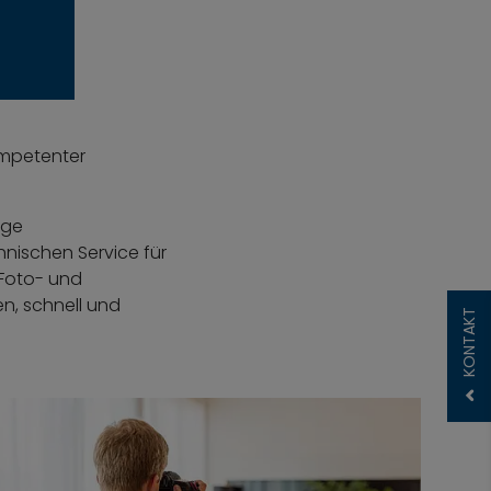
ompetenter
ige
hnischen Service für
 Foto- und
n, schnell und
KONTAKT