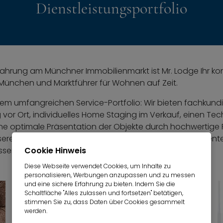
Dienstleistungsportfolio
rfahrung am Münchner Immobilienmarkt ist Mr. Lodge Ihr k
 München und Marktführer für Wohnen auf Zeit.
inem umfangreichen Service-Portfolio: Wir bieten fachkund
or Ort, individuelles Home Staging im Verkauf, einen Tec
ne optimale Präsentation der Objekte durch hochwertige
er Fotografen. Ein 20-sprachiges Team hilft Interessente
ssende Immobilie zu finden.
Cookie Hinweis
Diese Webseite verwendet Cookies, um Inhalte zu
personalisieren, Werbungen anzupassen und zu messen
und eine sichere Erfahrung zu bieten. Indem Sie die
Schaltfläche "Alles zulassen und fortsetzen" betätigen,
stimmen Sie zu, dass Daten über Cookies gesammelt
werden.