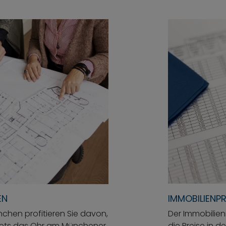
EN
IMMOBILIENP
chen profitieren Sie davon,
Der Immobilien
 stets das Ohr am Münchener
die Preise in 