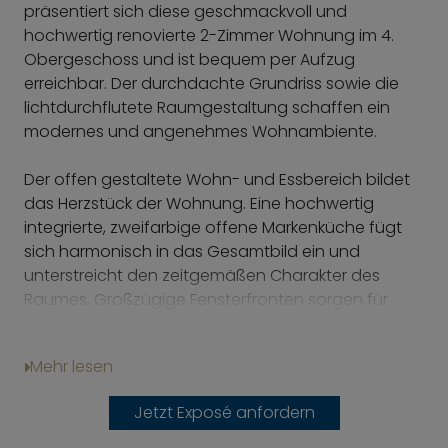
präsentiert sich diese geschmackvoll und
hochwertig renovierte 2-Zimmer Wohnung im 4.
Obergeschoss und ist bequem per Aufzug
erreichbar. Der durchdachte Grundriss sowie die
lichtdurchflutete Raumgestaltung schaffen ein
modernes und angenehmes Wohnambiente.
Der offen gestaltete Wohn- und Essbereich bildet
das Herzstück der Wohnung. Eine hochwertig
integrierte, zweifarbige offene Markenküche fügt
sich harmonisch in das Gesamtbild ein und
unterstreicht den zeitgemäßen Charakter des
Raumes. Großzügige Fensterfronten sorgen für
eine helle, freundliche Atmosphäre und lassen viel
Tageslicht in den Wohnbereich.
Mehr lesen
Im Schlafzimmer setzt sich das angenehme
Jetzt Exposé anfordern
Raumgefühl fort. Großzügige Stellflächen bieten
vielfältige Einrichtungsmöglichkeiten, während