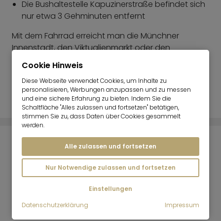
Die Bushaltestelle Kapuzinerstraße befindet sich
nur etwa 3 Gehminuten entfernt
Mit dem Fahrrad erreicht man die Münchner
Innenstadt, den Viktualienmarkt oder den
Marienplatz in etwa 10 Minuten.
Cookie Hinweis
Diese Webseite verwendet Cookies, um Inhalte zu
personalisieren, Werbungen anzupassen und zu messen
Kartenansicht
und eine sichere Erfahrung zu bieten. Indem Sie die
Schaltfläche "Alles zulassen und fortsetzen" betätigen,
stimmen Sie zu, dass Daten über Cookies gesammelt
werden.
ENERGIEANGABEN
Alle zulassen und fortsetzen
Nur Notwendige zulassen und fortsetzen
Heizungsart:
Gas Heizung
Einstellungen
Energieeffizienz-Klasse:
Datenschutzerklärung
Impressum
E