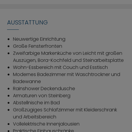
große Fenster für eine sehr gute Belichtung und ein
offenes Raumgefühl sorgen.
AUSSTATTUNG
Abgerundet wird das Angebot durch ein modern
gestaltetes Badezimmer in zeitlos hellgrauer
Neuwertige Einrichtung
gefliester Optik. Neben einer Badewanne steht ein
Große Fensterfronten
Waschtrockner zur Verfügung, wodurch
Zweifarbige Markenküche von Leicht mit großen
Funktionalität und Komfort ideal kombiniert werden.
Auszügen, Bora-Kochfeld und Steinarbeitsplatte
Wohn-Essbereich mit Couch und Esstisch
Wohnung 725.000 € + TG-Stellplatz (Duplex oben)
Modernes Badezimmer mit Waschtrockner und
25.000 € = 750.000 €
Badewanne
Rainshower Deckendusche
Armaturen von Steinberg
Abstellnische im Bad
Großzügiges Schlafzimmer mit Kleiderschrank
und Arbeitsbereich
Vollelektrische Innenjalousien
Praktische Einbauschränke