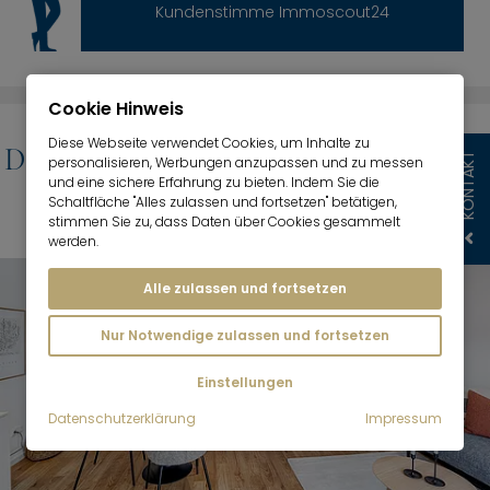
Kundenstimme Immoscout24
Cookie Hinweis
Diese Webseite verwendet Cookies, um Inhalte zu
Die schönsten möblierten Wohnungen in
KONTAKT
personalisieren, Werbungen anzupassen und zu messen
und eine sichere Erfahrung zu bieten. Indem Sie die
München
Schaltfläche "Alles zulassen und fortsetzen" betätigen,
stimmen Sie zu, dass Daten über Cookies gesammelt
werden.
Alle zulassen und fortsetzen
Nur Notwendige zulassen und fortsetzen
Einstellungen
Datenschutzerklärung
Impressum