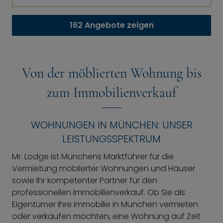
Mo
Di
Mi
Do
Fr
Sa
So
1
2
162 Angebote zeigen
3
4
5
6
7
8
9
10
11
12
13
14
15
16
17
18
19
20
21
22
23
Von der möblierten Wohnung bis
24
25
26
27
28
29
30
zum Immobilienverkauf
31
WOHNUNGEN IN MÜNCHEN: UNSER
Löschen
Heute
LEISTUNGSSPEKTRUM
Mr. Lodge ist Münchens Marktführer für die
Vermietung möblierter Wohnungen und Häuser
sowie Ihr kompetenter Partner für den
professionellen Immobilienverkauf. Ob Sie als
Eigentümer Ihre Immobilie in München vermieten
oder verkaufen möchten, eine Wohnung auf Zeit