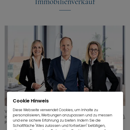
Immobilienverkauf
Cookie Hinweis
Diese Webseite verwendet Cookies, um Inhalte zu
Von links nach rechts: Jacqueline Sauren (Leitung
personalisieren, Werbungen anzupassen und zu messen
Immobilienverkauf), Norbert Verbücheln (Geschäftsführer),
und eine sichere Erfahrung zu bieten. Indem Sie die
Petra Berger (Leitung Filiale Rottach-Egern)
Schaltfläche "Alles zulassen und fortsetzen" betätigen,