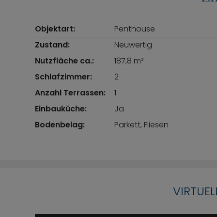
Objektart:
Penthouse
Zustand:
Neuwertig
Nutzfläche ca.:
187,8 m²
Schlafzimmer:
2
Anzahl Terrassen:
1
Einbauküche:
Ja
Bodenbelag:
Parkett, Fliesen
VIRTUE