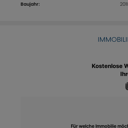
Deckeneinbauspots verleihen den beiden Bäder
Baujahr:
2011
luxuriöses Ambiente.
Hochwertige Schränke im Schlaf- und Gästezim
Ihnen großzügige Stauflächen. Zusätzlich steht 
praktischer Hauswirtschaftsraum mit
IMMOBIL
Waschmaschinenanschluss zur Verfügung, der 
Gesamtkonzept von Komfort und Funktionalität 
Die einladende und großzügige Dachterrasse, e
von allen Zimmern, offenbart einen unverbaubare