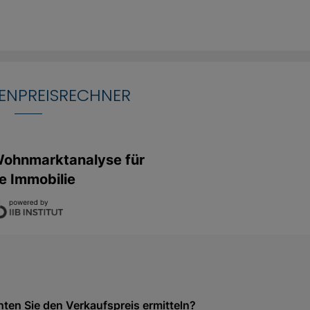
n ein
mer bieten
ein
IENPREISRECHNER
das
abrundet.
rreichbar
n Blick.