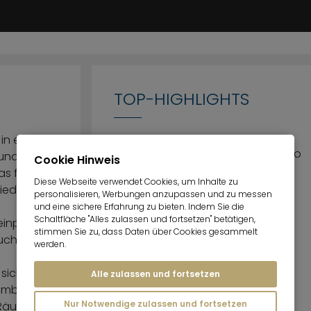
TOP-HIGHLIGHTS
in einer
Große Dachterrasse mit Patio
und unter
Cookie Hinweis
(überdachter Bereich)
s flach
Diese Webseite verwendet Cookies, um Inhalte zu
hiedenen
personalisieren, Werbungen anzupassen und zu messen
Direkter Lift-Zugang in die
und eine sichere Erfahrung zu bieten. Indem Sie die
Wohnung
Schaltfläche "Alles zulassen und fortsetzen" betätigen,
inplatten,
stimmen Sie zu, dass Daten über Cookies gesammelt
uch.
Hochwertige Poggenpohl
werden.
Einbauküche
sich im 4.
Alle zulassen und fortsetzen
ambiente.
Nur Notwendige zulassen und fortsetzen
 Räume. Der