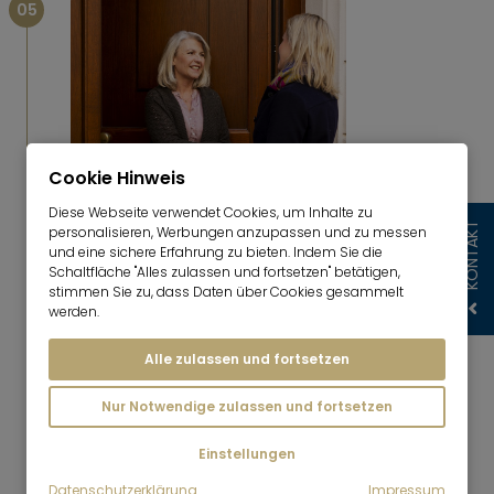
05
Cookie Hinweis
Diese Webseite verwendet Cookies, um Inhalte zu
Verkauf & Abschluss
KONTAKT
personalisieren, Werbungen anzupassen und zu messen
und eine sichere Erfahrung zu bieten. Indem Sie die
Nach erfolgreicher Bonitätsprüfung wird der
Schaltfläche "Alles zulassen und fortsetzen" betätigen,
notarielle Kaufvertrag in Abstimmung mit allen
stimmen Sie zu, dass Daten über Cookies gesammelt
Parteien vorbereitet. Beim Notartermin stehen
werden.
wir Ihnen persönlich zur Seite und
Alle zulassen und fortsetzen
gewährleisten einen reibungslosen Abschluss.
Nur Notwendige zulassen und fortsetzen
SIE MÖCHTEN WISSEN, WAS IHRE IMMOBILIE
Einstellungen
WERT IST?
Datenschutzerklärung
Impressum