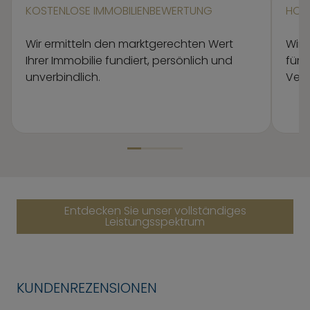
KOSTENLOSE IMMOBILIENBEWERTUNG
HOM
Wir ermitteln den marktgerechten Wert
Wir 
Ihrer Immobilie fundiert, persönlich und
für 
unverbindlich.
Verm
Element 1 von 4
Entdecken Sie unser vollständiges
Leistungsspektrum
KUNDENREZENSIONEN