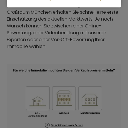
Mit unserer Immobilienbewertung für den
Großraum München erhalten Sie schnell eine erste
Einschätzung des aktuellen Marktwerts. Je nach
Wunsch können Sie zwischen einer Online-
Bewertung, einer Videoberatung mit unseren
Experten oder einer Vor-Ort-Bewertung Ihrer
Immobilie wählen.