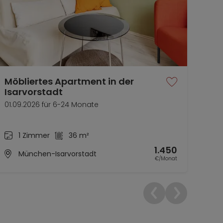
Möbliertes Apartment in der
Con
Isarvorstadt
Ap
01.09.2026 für 6-24 Monate
ab s
1 Zimmer
36 m²
1.450
München-Isarvorstadt
€/Monat