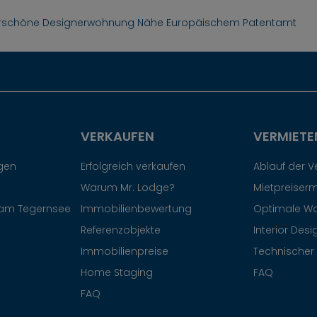
schöne Designerwohnung Nähe Europäischem Patentamt
VERKAUFEN
VERMIETE
egen
Erfolgreich verkaufen
Ablauf der 
Warum Mr. Lodge?
Mietpreiserm
am Tegernsee
Immobilienbewertung
Optimale W
Referenzobjekte
Interior Desi
Immobilienpreise
Technischer 
Home Staging
FAQ
FAQ