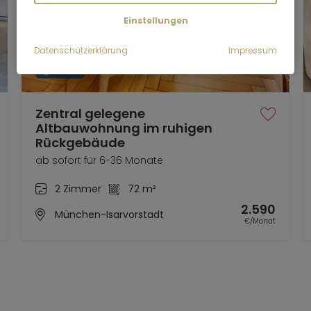
Einstellungen
Datenschutzerklärung
Impressum
Video
Zentral gelegene
Altbauwohnung im ruhigen
Rückgebäude
ab sofort für 6-36 Monate
2 Zimmer
72 m²
2.590
München-Isarvorstadt
€/Monat