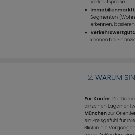
Verkaufspreise.
Immobilienmarktb
Segmenten (Wohnung
erkennen, basieren
Verkehrswertgut
können bei Finanzi
2. WARUM SI
Für Käufer
: Die Date
einzelnen Lagen entwi
München
zur Orienti
ein Preisgefühl für I
Blick in die Vergange
wider. Außerdem sind 