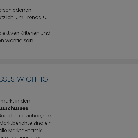
 verschiedenen
zlich, um Trends zu
ektiven Kriterien und
 wichtig sein.
SSES WICHTIG
nmarkt in den
ausschusses
Basis heranziehen, um
Marktberichte sind ein
uelle Marktdynamik
er oder günstiger