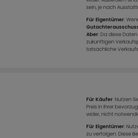
sein, je nach Ausstat
Für Eigentümer
: Wen
Gutachterausschus
Aber
: Da diese Daten
zukünftigen Verkaufsp
tatsächliche Verkaufsp
Für Käufer
: Nutzen Si
Preis in Ihrer bevorz
wider, nicht notwendi
Für Eigentümer
: Nutz
zu verfolgen. Diese Be