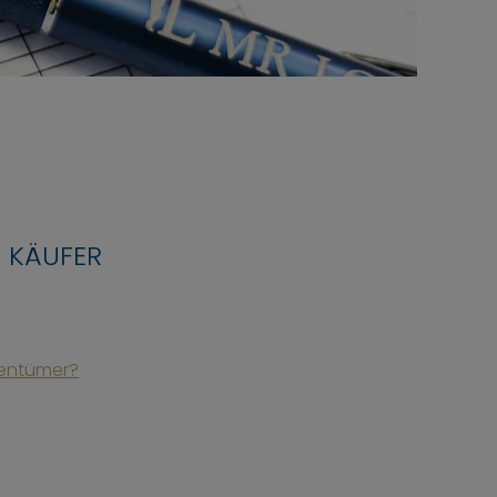
 KÄUFER
gentümer?