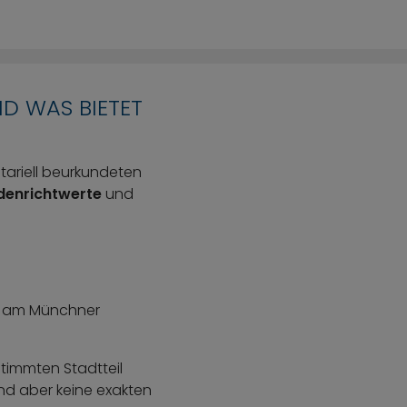
D WAS BIETET
otariell beurkundeten
denrichtwerte
und
ds am Münchner
timmten Stadtteil
ind aber keine exakten