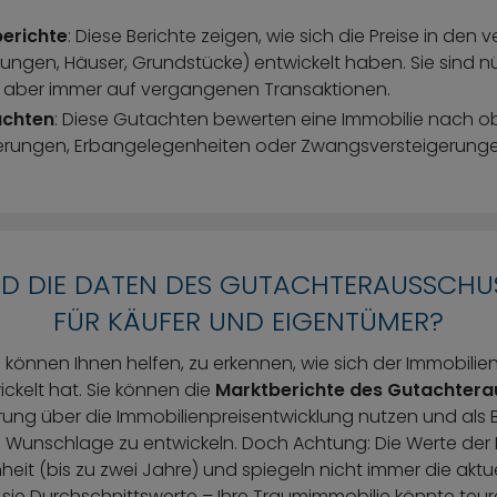
erichte
: Diese Berichte zeigen, wie sich die Preise in den
en, Häuser, Grundstücke) entwickelt haben. Sie sind nüt
 aber immer auf vergangenen Transaktionen​​.
achten
: Diese Gutachten bewerten eine Immobilie nach obj
erungen, Erbangelegenheiten oder Zwangsversteigerungen
ND DIE DATEN DES GUTACHTERAUSSCHU
FÜR KÄUFER UND EIGENTÜMER?
n können Ihnen helfen, zu erkennen, wie sich der Immobilie
ckelt hat. Sie können die
Marktberichte des Gutachter
erung über die Immobilienpreisentwicklung nutzen und als 
hre Wunschlage zu entwickeln. Doch Achtung: Die Werte der 
nheit (bis zu zwei Jahre) und spiegeln nicht immer die akt
sie Durchschnittswerte – Ihre Traumimmobilie könnte teur