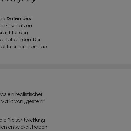
die
Daten des
einzuschätzen.
arant für den
ewertet werden. Der
t Ihrer Immobilie ab​.
s ein realistischer
 Markt von „gestern“
ie Preisentwicklung
eilen entwickelt haben