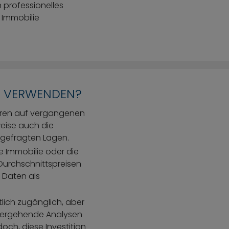
n professionelles
 Immobilie
EN VERWENDEN?
eren auf vergangenen
weise auch die
hgefragten Lagen.
re Immobilie oder die
 Durchschnittspreisen
 Daten als
tlich zugänglich, aber
iefergehende Analysen
och, diese Investition