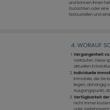
und können Ihnen helfe
Gutachten oder eine E
festzustellen und eine
4. WORAUF SO
Vergangenheit vs
Verkäufen. Diese s
aktuellen Entwickl
Individuelle Immo
Immobilie, die Sie
liegen, abhängig v
Ausgangspunkt, abe
Verfügbarkeit de
nicht immer kosten
oder Verkehrswertgu