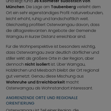
und liegt rund
36 Kilometer südöstlich von
München
. Die Lage am
Taubenberg
verleiht dem
Ort ein sehr eigenständiges Profil: naturverbunden,
leicht erhöht, ruhig und landschaftlich weit.
Gleichzeitig profitiert Osterwarngau davon, dass
die alltagsrelevanten Angebote der Gemeinde
Warngau in kurzer Distanz erreichbar sind.
Für die Wohnperspektive ist besonders wichtig,
dass Osterwarngau zwar deutlich dörflicher und
stiller wirkt als größere Orte in der Region, aber
dennoch
nicht isoliert
ist. Über Warngau,
Holzkirchen und Miesbach bleibt der Ort regional
gut vernetzt. Genau diese Mischung aus
Wohnruhe und Erreichbarkeit
macht
Osterwarngau als Wohnstandort interessant.
ANGRENZENDE ORTE UND REGIONALE
ORIENTIERUNG
Osterwarngau ist Teil einer Region, die