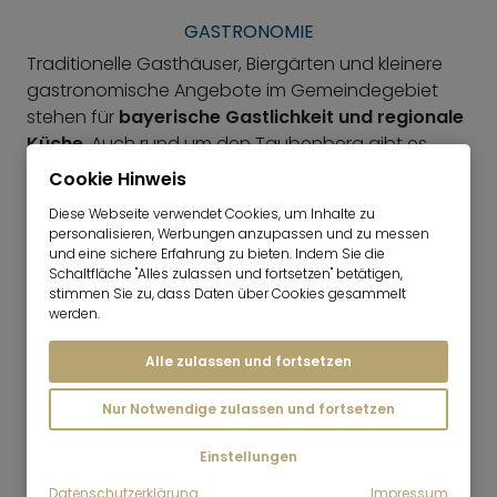
GASTRONOMIE
Traditionelle Gasthäuser, Biergärten und kleinere
gastronomische Angebote im Gemeindegebiet
stehen für
bayerische Gastlichkeit und regionale
Küche
. Auch rund um den Taubenberg gibt es
Möglichkeiten zur Einkehr. Damit verbindet
Cookie Hinweis
Osterwarngau sein naturnahes Umfeld mit einer
Diese Webseite verwendet Cookies, um Inhalte zu
bodenständigen Gastronomie, die gut zum
personalisieren, Werbungen anzupassen und zu messen
ländlichen Charakter der Wohnlage
passt.
und eine sichere Erfahrung zu bieten. Indem Sie die
Schaltfläche "Alles zulassen und fortsetzen" betätigen,
stimmen Sie zu, dass Daten über Cookies gesammelt
FREIZEIT
werden.
Der Badeweiher im Ort sowie die Wege rund um
Alle zulassen und fortsetzen
den Taubenberg bieten gute Voraussetzungen
zum
Schwimmen, Wandern und Radfahren
. Viele
Nur Notwendige zulassen und fortsetzen
Aktivitäten beginnen praktisch vor der Haustür und
machen Osterwarngau besonders für Menschen
Einstellungen
attraktiv, die ein
familienfreundliches
Datenschutzerklärung
Impressum