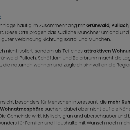
E
Wohnlage häufig im Zusammenhang mit
Grünwald
,
Pullach
t. Diese Orte prägen das südliche Münchner Umland und s
guter Verbindung Richtung Isartal und München.
h nicht isoliert, sondern als Teil eines
attraktiven Wohnu
Grünwald, Pullach, Schäftlarn und Baierbrunn macht die La
, die naturnah wohnen und zugleich sinnvoll an die Reg
hnsicht besonders für Menschen interessant, die
mehr Ruh
re Wohnatmosphäre
suchen, dabei aber nicht auf die Nä
ie Gemeinde wirkt idyllisch, grün und überschaubar und b
ders für Familien und Haushalte mit Wunsch nach mehr Pla