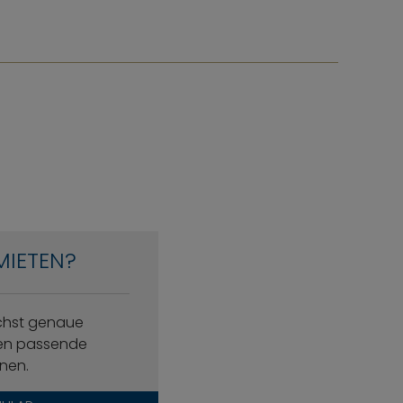
MIETEN?
ichst genaue
nen passende
nen.