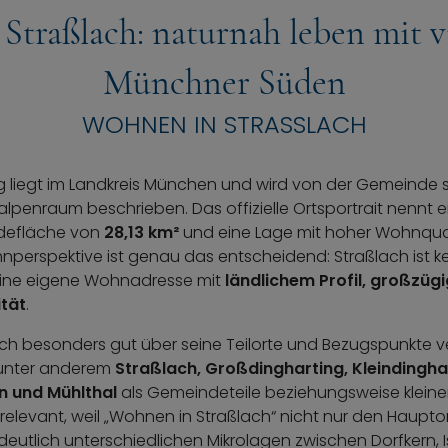
Straßlach: naturnah leben mit v
Münchner Süden
WOHNEN IN STRASSLACH
 liegt im Landkreis München und wird von der Gemeinde se
lpenraum beschrieben. Das offizielle Ortsportrait nennt 
ndefläche von
28,13 km²
und eine Lage mit hoher Wohnquali
ohnperspektive ist genau das entscheidend: Straßlach ist 
ine eigene Wohnadresse mit
ländlichem Profil, großzü
ität
.
ch besonders gut über seine Teilorte und Bezugspunkte ve
 unter anderem
Straßlach, Großdingharting, Kleindingha
n und Mühlthal
als Gemeindeteile beziehungsweise kleinere
relevant, weil „Wohnen in Straßlach“ nicht nur den Haupto
eutlich unterschiedlichen Mikrolagen zwischen Dorfkern, 