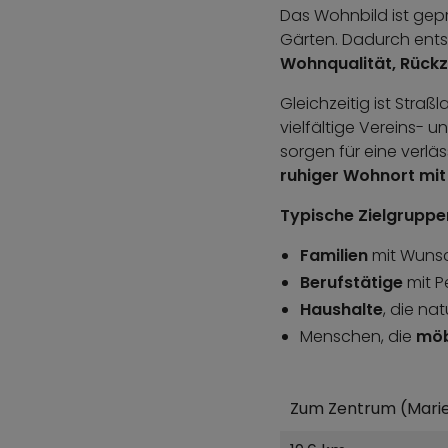
Das Wohnbild ist gep
Gärten. Dadurch entst
Wohnqualität, Rückz
Gleichzeitig ist Straß
vielfältige Vereins-
sorgen für eine verläs
ruhiger Wohnort mit
Typische Zielgruppen
Familien
mit Wunsc
Berufstätige
mit 
Haushalte
, die n
Menschen, die
möb
Zum Zentrum (Marie