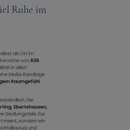
iel Ruhe im
lbst als Ort im
eine Höhe von
635
tät in allen
keine bloße Randlage
gigem Raumgefühl
rständlich. Die
rting, Ebertshausen,
 Siedlungsteile. Für
rt meint, sondern ein
Isartalbezug und