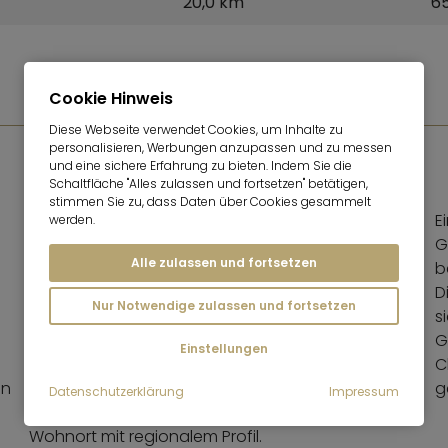
20,0 km
65
Cookie Hinweis
Diese Webseite verwendet Cookies, um Inhalte zu
personalisieren, Werbungen anzupassen und zu messen
und eine sichere Erfahrung zu bieten. Indem Sie die
Schaltfläche "Alles zulassen und fortsetzen" betätigen,
GASTRONOMIE
stimmen Sie zu, dass Daten über Cookies gesammelt
Auch gastronomisch ist Straßlach für eine kleinere
E
werden.
Gemeinde bemerkenswert sichtbar. Die
G
Alle zulassen und fortsetzen
Gemeinde spricht von
zahlreichen, teils
b
überregional bekannten Wirtshäusern,
D
Nur Notwendige zulassen und fortsetzen
Restaurants und Biergärten
. Auf der Seite
s
„Sehenswertes“ werden unter anderem
Gasthof
G
Einstellungen
Wildpark
,
Gasthof zur Mühle
,
Gasthof Seidl
und
C
en
das
Waldhaus Deininger Weiher
als bekannte
g
Datenschutzerklärung
Impressum
Adressen hervorgehoben. Das stärkt Straßlach als
Wohnort mit regionalem Profil.