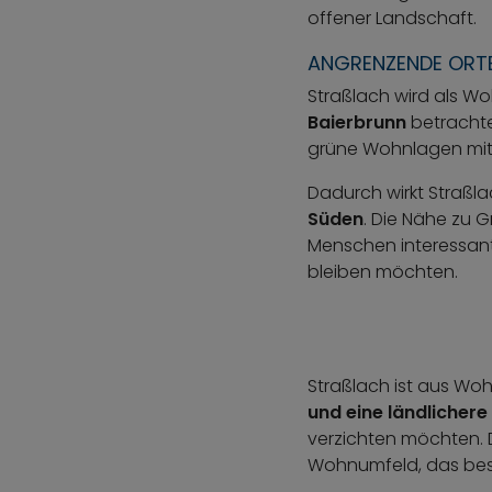
offener Landschaft.
ANGRENZENDE ORT
Straßlach wird als 
Baierbrunn
betrachte
grüne Wohnlagen mit 
Dadurch wirkt Straßlac
Süden
. Die Nähe zu 
Menschen interessant
bleiben möchten.
Straßlach ist aus Wo
und eine ländliche
verzichten möchten. D
Wohnumfeld, das beson