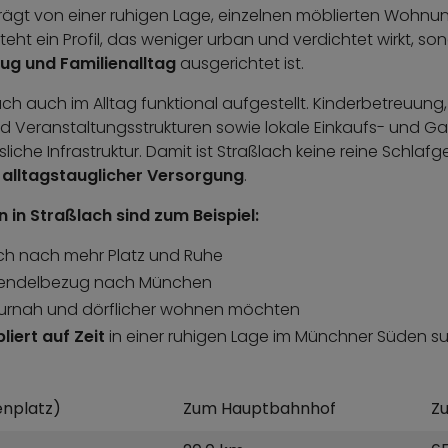
rägt von einer ruhigen Lage, einzelnen möblierten Wohnu
eht ein Profil, das weniger urban und verdichtet wirkt, son
ug und Familienalltag
ausgerichtet ist.
lach auch im Alltag funktional aufgestellt. Kinderbetreuung
 und Veranstaltungsstrukturen sowie lokale Einkaufs- und
sliche Infrastruktur. Damit ist Straßlach keine reine Schla
 alltagstauglicher Versorgung
.
 in Straßlach sind zum Beispiel:
h nach mehr Platz und Ruhe
Pendelbezug nach München
aturnah und dörflicher wohnen möchten
liert auf Zeit
in einer ruhigen Lage im Münchner Süden s
nplatz)
Zum Hauptbahnhof
Z