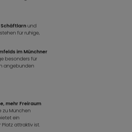
,
Schäftlarn
und
tehen für ruhige,
mfelds im Münchner
ge besonders für
ion angebunden
e, mehr Freiraum
he zu München
ietet ein
tz attraktiv ist.