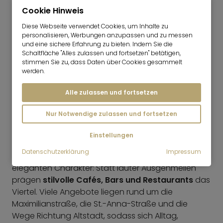
EINKAUFEN
Cookie Hinweis
Zum Einkaufen bietet Lehel vor allem ein
Diese Webseite verwendet Cookies, um Inhalte zu
hochwertiges, innerstädtisches Umfeld. Die
personalisieren, Werbungen anzupassen und zu messen
angrenzende
Maximilianstraße
zählt zu den
und eine sichere Erfahrung zu bieten. Indem Sie die
Schaltfläche "Alles zulassen und fortsetzen" betätigen,
bekanntesten Einkaufsadressen Münchens und ist
stimmen Sie zu, dass Daten über Cookies gesammelt
geprägt von internationalen Mode- und
werden.
Schmuckmarken, exklusiven Boutiquen und
repräsentativen Schaufenstern. Ergänzend sorgen
Alle zulassen und fortsetzen
kleinere Geschäfte im Viertel für eine wohnortnahe,
gepflegte Einkaufsatmosphäre.
Nur Notwendige zulassen und fortsetzen
Einstellungen
GASTRONOMIE
Datenschutzerklärung
Impressum
Gastronomisch passt Lehel gut zu seinem
eleganten Charakter: Statt lauter Ausgehmeilen
prägen
stilvolle Cafés, Bars und Restaurants
das
Viertel. Viele Angebote liegen rund um die
Maximilianstraße, die St.-Anna-Straße und die
Wege Richtung Altstadt, sodass sich Alltag,