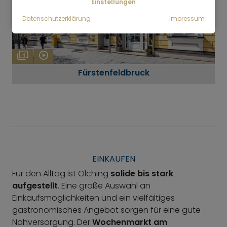
Einstellungen
Datenschutzerklärung
Impressum
4
Fürstenfeldbruck
EINKAUFEN
Für den Alltag ist Olching
solide bis stark
aufgestellt
. Eine große Auswahl an
Einkaufsmöglichkeiten und ein vielfältiges
gastronomisches Angebot sorgen für eine gute
Nahversorgung. Der
Wochenmarkt am