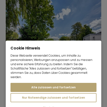
Cookie Hinweis
Diese Webseite verwendet Cookies, um Inhalte zu
1
personalisieren, Werbungen anzupassen und zu messen
Puchheim
und eine sichere Erfahrung zu bieten. Indem Sie die
Schaltfläche "Alles zulassen und fortsetzen" betätigen,
stimmen Sie zu, dass Daten über Cookies gesammelt
werden.
Alle zulassen und fortsetzen
Nur Notwendige zulassen und fortsetzen