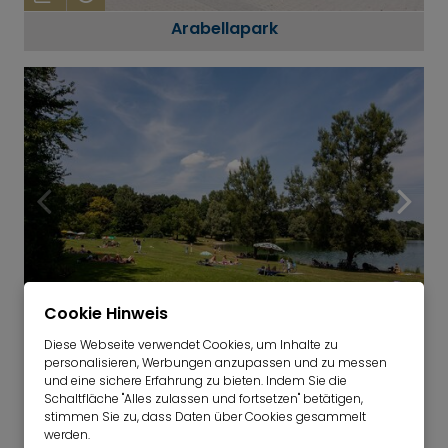
Arabellapark
Cookie Hinweis
12
Diese Webseite verwendet Cookies, um Inhalte zu
Feringa See
personalisieren, Werbungen anzupassen und zu messen
und eine sichere Erfahrung zu bieten. Indem Sie die
Schaltfläche "Alles zulassen und fortsetzen" betätigen,
stimmen Sie zu, dass Daten über Cookies gesammelt
werden.