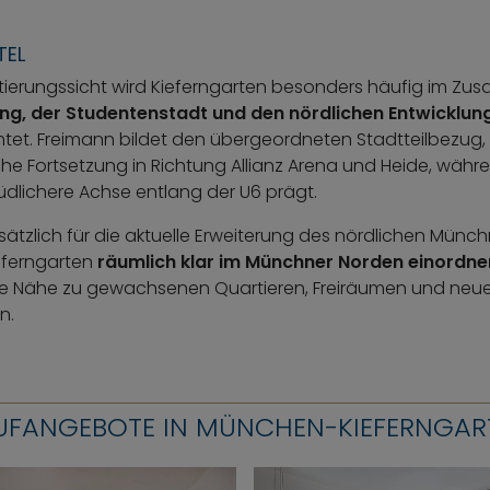
TEL
ierungssicht wird Kieferngarten besonders häufig im Z
ng, der Studentenstadt und den nördlichen Entwicklun
tet. Freimann bildet den übergeordneten Stadtteilbezug,
che Fortsetzung in Richtung Allianz Arena und Heide, währ
üdlichere Achse entlang der U6 prägt.
ätzlich für die aktuelle Erweiterung des nördlichen Münc
ieferngarten
räumlich klar im Münchner Norden einordne
e Nähe zu gewachsenen Quartieren, Freiräumen und neu
n.
UFANGEBOTE IN MÜNCHEN-KIEFERNGAR