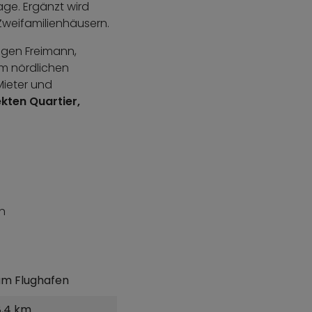
ge. Ergänzt wird
Zweifamilienhäusern.
iegen Freimann,
m nördlichen
Mieter und
ekten Quartier,
n
um Flughafen
8,4 km