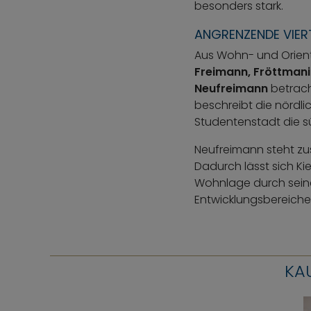
besonders stark.
ANGRENZENDE VIER
Aus Wohn- und Orient
Freimann, Fröttmani
Neufreimann
betrach
beschreibt die nördli
Studentenstadt die s
Neufreimann steht zus
Dadurch lässt sich K
Wohnlage durch sein
Entwicklungsbereiche
KA