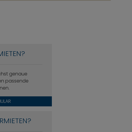
MIETEN?
ichst genaue
nen passende
nen.
ULAR
RMIETEN?