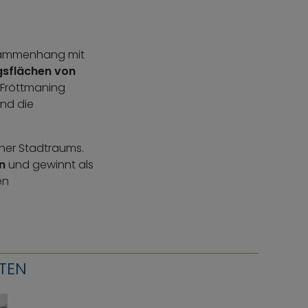
usammenhang mit
gsflächen von
 Fröttmaning
end die
hner Stadtraums.
n
und gewinnt als
en
TEN