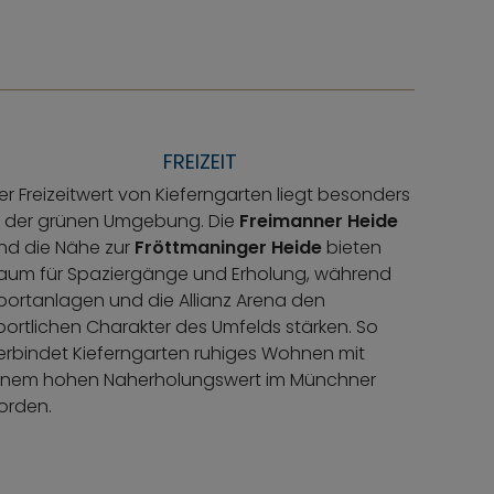
FREIZEIT
er Freizeitwert von Kieferngarten liegt besonders
n der grünen Umgebung. Die
Freimanner Heide
nd die Nähe zur
Fröttmaninger Heide
bieten
aum für Spaziergänge und Erholung, während
portanlagen und die Allianz Arena den
portlichen Charakter des Umfelds stärken. So
erbindet Kieferngarten ruhiges Wohnen mit
inem hohen Naherholungswert im Münchner
orden.