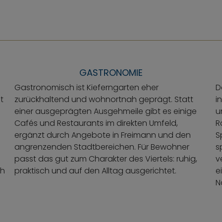
GASTRONOMIE
Gastronomisch ist Kieferngarten eher
D
t
zurückhaltend und wohnortnah geprägt. Statt
i
einer ausgeprägten Ausgehmeile gibt es einige
u
Cafés und Restaurants im direkten Umfeld,
R
ergänzt durch Angebote in Freimann und den
S
angrenzenden Stadtbereichen. Für Bewohner
s
passt das gut zum Charakter des Viertels: ruhig,
v
ch
praktisch und auf den Alltag ausgerichtet.
e
N