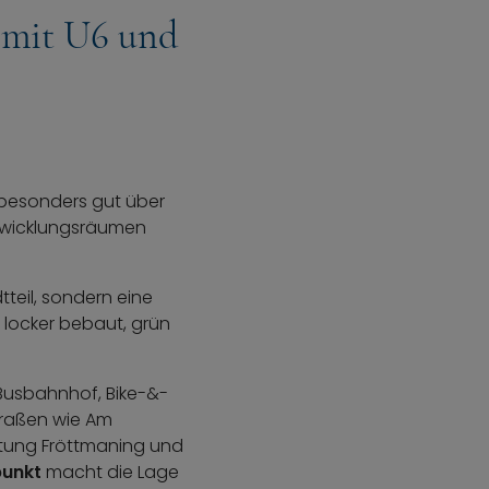
 mit U6 und
 besonders gut über
ntwicklungsräumen
tteil, sondern eine
e locker bebaut, grün
 Busbahnhof, Bike-&-
straßen wie Am
htung Fröttmaning und
punkt
macht die Lage