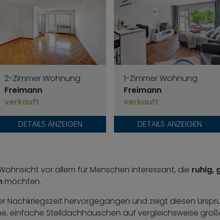
2-Zimmer Wohnung
1-Zimmer Wohnung
Freimann
Freimann
verkauft
verkauft
DETAILS ANZEIGEN
DETAILS ANZEIGEN
 Wohnsicht vor allem für Menschen interessant, die
ruhig, 
n
möchten.
der Nachkriegszeit hervorgegangen und zeigt diesen Urspru
ühe, einfache Steildachhäuschen auf vergleichsweise gro