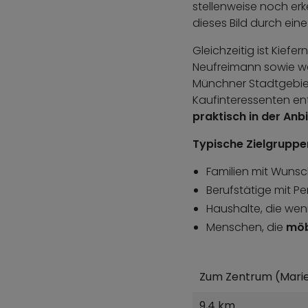
stellenweise noch er
dieses Bild durch ei
Gleichzeitig ist Kief
Neufreimann sowie we
Münchner Stadtgebiet
Kaufinteressenten en
praktisch in der An
Typische Zielgruppen
Familien mit Wun
Berufstätige mit P
Haushalte, die we
Menschen, die
möb
Zum Zentrum (Marie
9,4 km