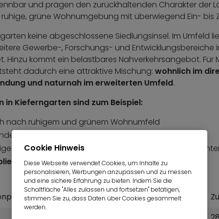
kennbar und prägen den zurückhaltenden Charakter der La
ne ruhige, grüne Wohnumgebung mit überwiegend Ein- bis 
erngarten keine abgeschlossene Siedlungsinsel. Im Umfeld l
itere Gewerbe-, Forschungs- und Entwicklungsbereiche i
. Hinzu kommt ein belastbares Nahverkehrsangebot. Für 
tsteht dadurch eine attraktive Mischung:
wohnlich im dir
bindung und naturnah im erweiterten Umfeld
.
 in Kieferngarten sind zum Beispiel:
sch nach ruhigem und grünem Wohnumfeld
endelbezug über die U6
Cookie Hinweis
niger dicht und stärker siedlungsbezogen wohnen möchte
liert auf Zeit
in einer verlässlichen Nordlage suchen
Diese Webseite verwendet Cookies, um Inhalte zu
personalisieren, Werbungen anzupassen und zu messen
und eine sichere Erfahrung zu bieten. Indem Sie die
Schaltfläche "Alles zulassen und fortsetzen" betätigen,
nplatz)
Zum Hauptbahnhof
Z
stimmen Sie zu, dass Daten über Cookies gesammelt
werden.
10,0 km
2