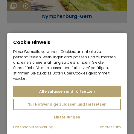
9
Nymphenburg-Gern
Cookie Hinweis
Diese Webseite verwendet Cookies, um Inhalte zu
personalisieren, Werbungen anzupassen und zu messen
und eine sichere Erfahrung zu bieten. Indem Sie die
EINKAUFEN
Schaltfläche "Alles zulassen und fortsetzen" betätigen,
stimmen Sie zu, dass Daten über Cookies gesammelt
In der Borstei selbst und im direkten Umfeld gibt es
werden.
Einkaufsmöglichkeiten für den täglichen Bedarf
.
Neben Angeboten in der unmittelbaren Umgebung
Alle zulassen und fortsetzen
finden sich auch Läden direkt in der Anlage,
wodurch viele alltägliche Wege kurz bleiben.
Nur Notwendige zulassen und fortsetzen
Gerade dadurch wirkt die Wohnlage nicht nur
Einstellungen
architektonisch besonders, sondern auch
im
Alltag angenehm praktisch und gut nutzbar
.
Datenschutzerklärung
Impressum