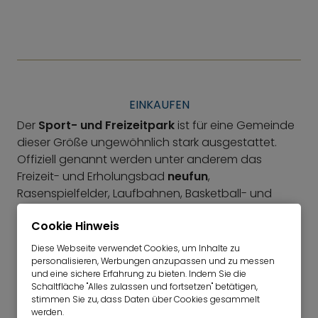
EINKAUFEN
Der
Sport- und Freizeitpark
ist für eine Gemeinde
dieser Größe ungewöhnlich stark ausgestattet.
Offiziell genannt werden unter anderem das
Freizeit- und Erholungsbad
neufun
,
Rasenspielfelder, Laufbahnen, Basketball- und
Volleyballfelder, eine neue Multisport-Arena,
Cookie Hinweis
Minigolf, Kneippanlage, Boule-Bahn und
Stockschützenanlagen. Damit ist Neufahrn als
Diese Webseite verwendet Cookies, um Inhalte zu
Wohnstandort auch sportlich deutlich besser
personalisieren, Werbungen anzupassen und zu messen
und eine sichere Erfahrung zu bieten. Indem Sie die
aufgestellt, als man auf den ersten Blick vermuten
Schaltfläche "Alles zulassen und fortsetzen" betätigen,
würde.
stimmen Sie zu, dass Daten über Cookies gesammelt
werden.