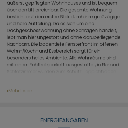
äußerst gepflegten Wohnhauses und ist bequem
über den Lift erreichbar. Die gesamte Wohnung
besticht auf den ersten Blick durch ihre großzügige
und helle Aufteilung. Da es sich um eine
Dachgeschosswohnung ohne Schrägen handelt,
lebt man hier ungestört und ohne darüberliegende
Nachbarn. Die bodentiefe Fensterfront im offenen
Wohn-/Koch- und Essbereich sorgt für ein
besonders helles Ambiente. Alle Wohnräume sind
mit einem Echtholzparkett ausgestattet, in Flur und
Schlafzimmer wurden zum Schutz Teppichböden
darüber verlegt, welche bei Bedarf einfach entfernt
werden können. Ein Highlight ist die groß
Mehr lesen
dimensionierte Dachterrasse mit West-Ausrichtung
zum ruhigen Innenhof, welche zum ungestörten
Sonnen und Entspannen einlädt.
Der Platz im Eingangsbereich wird mit einer bereits
ENERGIEANGABEN
vorhandenen Garderobe optimal ausgenutzt. Von