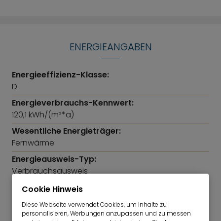
ENERGIEANGABEN
Energieeffizienz-Klasse:
D
Energieverbrauchs-Kennwert:
120,1 kWh/(m²*a)
Wesentliche Energieträger:
Fernwärme
Energieausweis-Typ:
Verbrauchsausweis
Baujahr:
Cookie Hinweis
1973
Diese Webseite verwendet Cookies, um Inhalte zu
personalisieren, Werbungen anzupassen und zu messen