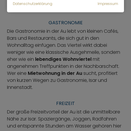
Datenschutzerklärung
Impressum
werden können
GASTRONOMIE
Die Gastronomie in der Au lebt von kleinen Cafés,
Bars und Restaurants, die sich gut in den
Wohnalltag einfügen. Das Viertel wirkt dabei
weniger wie eine klassische Ausgehmeile, sondern
eher wie ein
lebendiges Wohnviertel
mit
angenehmen Treffpunkten in der Nachbarschaft.
Wer eine
Mietwohnung in der Au
sucht, profitiert
von kurzen Wegen zu Gastronomie, Isar und
Innenstadt.
FREIZEIT
Der große Freizeitvorteil der Au ist die unmittelbare
Nähe zur Isar. Spaziergänge, Joggen, Radfahren
und entspannte Stunden am Wasser gehören hier