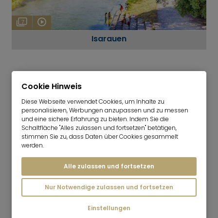
7
Isarauen
Cookie Hinweis
Diese Webseite verwendet Cookies, um Inhalte zu
personalisieren, Werbungen anzupassen und zu messen
und eine sichere Erfahrung zu bieten. Indem Sie die
EINKAUFEN
Schaltfläche "Alles zulassen und fortsetzen" betätigen,
Beim Einkaufen ist die Au eher kleinteilig und
stimmen Sie zu, dass Daten über Cookies gesammelt
werden.
alltagsnah geprägt. Viele kleinere Geschäfte,
Wochenmarkt- und Nahversorgungsangebote
Alle zulassen und fortsetzen
rund um den Mariahilfplatz passen gut zum
Charakter des Viertels. Für eine
Immobilie in der Au
Nur Notwendige zulassen und fortsetzen
ist diese Struktur ein klarer Vorteil: Die
zentrale
Wohnlage
bleibt überschaubar, während wichtige
Einstellungen
Besorgungen schnell im direkten Umfeld erledigt