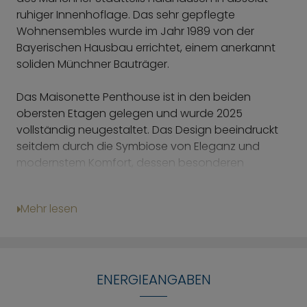
ruhiger Innenhoflage. Das sehr gepflegte
Wohnensembles wurde im Jahr 1989 von der
Bayerischen Hausbau errichtet, einem anerkannt
soliden Münchner Bauträger.
Das Maisonette Penthouse ist in den beiden
obersten Etagen gelegen und wurde 2025
vollständig neugestaltet. Das Design beeindruckt
seitdem durch die Symbiose von Eleganz und
modernstem Komfort, dessen besonderen
Charakter Besucher bereits beim Betreten spüren.
Klare, funktionale Linien verbinden sich mit
Mehr lesen
organischen Formen, natürliche Materialien und
moderne Texturen sind eingebettet in eine
lebendige Farbenwelt im Mid-Century Fusion
Design.
ENERGIEANGABEN
Sie betreten diese Stiloase über einen