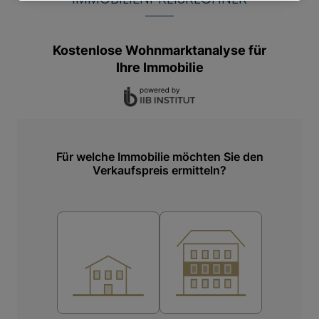
grünen Innenhof freigibt. Ob Frühstück in der
Morgensonne oder ein Glas Wein am Abend, dieser
Ort lädt zum Verweilen und Genießen ein. Die
Dachterrasse ist mit einer elektrisch gesteuerten
Markisen-Überdachung ausgestattet.
Vom Wohn- und Essbereich führt eine elegante
Wendeltreppe hinauf zur oberen Ebene – ein
privater Rückzugsort mit besonderem Charme. Hier
erwartet Sie eine kleine Galerie, der Master
Bedroom (Schlafen II) mit einem runden
Gaubenfenster sowie ein angrenzendes Bad. Das
Badezimmer (Bad II) überzeugt durch höchsten
Komfort mit einer freistehenden Badewanne, einer
großzügigen Walk-in Regendusche, edler
Sanitärkeramik von Villeroy & Boch, einer
Handtuchheizung sowie einer Waschmaschine
und einem Trockner von Miele. Das obere Geschoß
ist mit einem 2. Zugang zum Treppenhaus