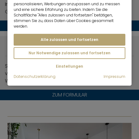
Informationen zu Ihrer Immobilie oder Ihrem
personalisieren, Werbungen anzupassen und zu messen
und eine sichere Erfahrung zu bieten. Indem Sie die
Grundstück.
Schaltfläche "Alles zulassen und fortsetzen" betätigen,
stimmen Sie zu, dass Daten über Cookies gesammelt
ZUM FORMULAR
werden.
Alle zulassen und fortsetzen
MÖBLIERT VERMIETEN?
Nur Notwendige zulassen und fortsetzen
Schicken Sie uns bitte alle Eckdaten zu Ihrer
Einstellungen
vollständig möblierten und gut ausgestatteten
Datenschutzerklärung
Impressum
Wohnung bzw. Ihrem Haus.
ZUM FORMULAR