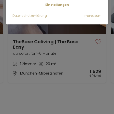
Einstellungen
Datenschutzerklärung
Impressum
TheBase Coliving | The Base
Easy
ab sofort für 1-6 Monate
1 Zimmer
20 m²
1.529
München-Milbertshofen
€/Monat