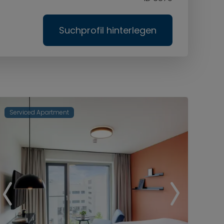
Suchprofil hinterlegen
Serviced Apartment
Ser