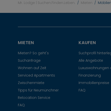
Mr. Lodge | Suchen.Finden.Leben.
Mieten
Möblie
MIETEN
KAUFEN
Mieten? So geht's
Suchprofil hinterl
Suchanfrage
Alle Angebote
Wohnen auf Zeit
Luxuswohnungen 
Serviced Apartments
Finanzierung
Zwischenmiete
Immobilienpreise
Tipps für Neumünchner
FAQ
Relocation Service
FAQ