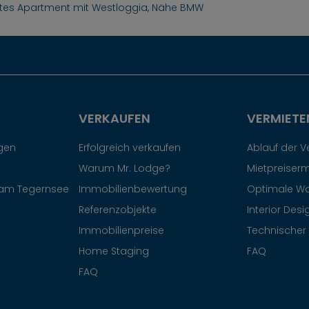
rtes Apartment mit Westloggia, Nähe BMW
VERKAUFEN
VERMIETE
egen
Erfolgreich verkaufen
Ablauf der 
Warum Mr. Lodge?
Mietpreiserm
am Tegernsee
Immobilienbewertung
Optimale W
Referenzobjekte
Interior Desi
Immobilienpreise
Technischer 
Home Staging
FAQ
FAQ