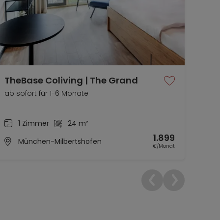
TheBase Coliving | The Grand
The
Par
ab sofort für 1-6 Monate
ab s
1 Zimmer
24 m²
1.899
München-Milbertshofen
€/Monat