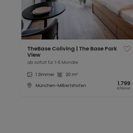
TheBase Coliving | The Base Park
View
ab sofort für 1-6 Monate
1 Zimmer
20 m²
1.799
München-Milbertshofen
€/Monat