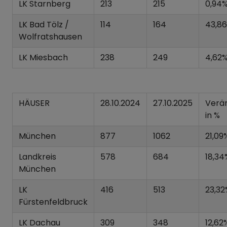
LK Starnberg
213
215
0,94
LK Bad Tölz /
114
164
43,8
Wolfratshausen
LK Miesbach
238
249
4,62
HÄUSER
28.10.2024
27.10.2025
Verä
in %
München
877
1062
21,09
Landkreis
578
684
18,34
München
LK
416
513
23,32
Fürstenfeldbruck
LK Dachau
309
348
12,62