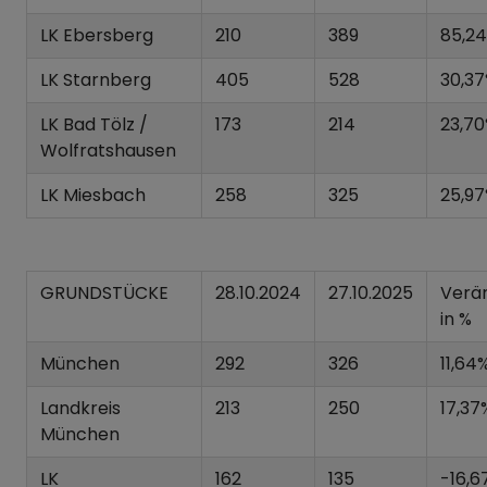
LK Ebersberg
210
389
85,2
LK Starnberg
405
528
30,3
LK Bad Tölz /
173
214
23,7
Wolfratshausen
LK Miesbach
258
325
25,9
GRUNDSTÜCKE
28.10.2024
27.10.2025
Verä
in %
München
292
326
11,64
Landkreis
213
250
17,37
München
LK
162
135
-16,6