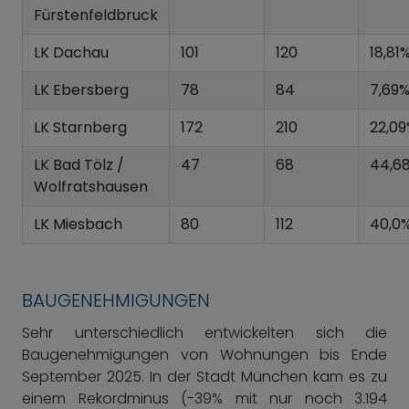
Fürstenfeldbruck
LK Dachau
101
120
18,81
LK Ebersberg
78
84
7,69
LK Starnberg
172
210
22,0
LK Bad Tölz /
47
68
44,6
Wolfratshausen
LK Miesbach
80
112
40,0
BAUGENEHMIGUNGEN
Sehr unterschiedlich entwickelten sich die
Baugenehmigungen von Wohnungen bis Ende
September 2025. In der Stadt München kam es zu
einem Rekordminus (-39% mit nur noch 3.194