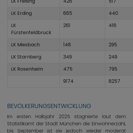
LK Freising
426
517
LK Erding
665
440
LK
261
416
Fürstenfeldbruck
LK Miesbach
148
295
LK Starnberg
349
249
LK Rosenheim
475
795
9174
8257
BEVÖLKERUNGSENTWICKLUNG
Im ersten Halbjahr 2025 stagnierte laut dem
Statistikamt der Stadt München die Einwohnerzahl,
bis September ist sie jedoch wieder moderat