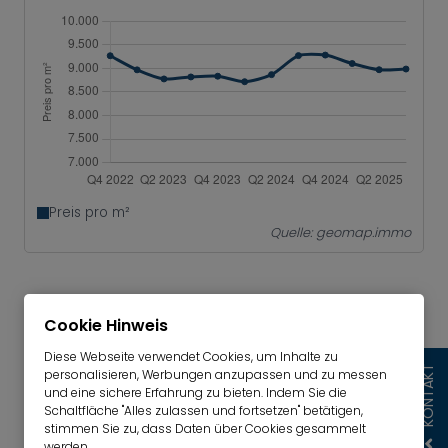
Preis pro m²
Quelle: geomap.immo
ANGEBOT KAUFIMMOBILIEN
Cookie Hinweis
Das Immobilienangebot auf dem Portal
Diese Webseite verwendet Cookies, um Inhalte zu
Immoscout24 ist in den letzten Monaten weiter
KONTAKT
personalisieren, Werbungen anzupassen und zu messen
und eine sichere Erfahrung zu bieten. Indem Sie die
gestiegen. Gegenüber dem Vorjahr liegt das
Schaltfläche "Alles zulassen und fortsetzen" betätigen,
Angebot von Wohnungen und Häusern in der
stimmen Sie zu, dass Daten über Cookies gesammelt
Stadt und im Landkreis München 20 bis fast 30%
werden.