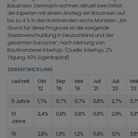
Bauzinsen. Demnach rechnen aktuell zwei Drittel
der Experten mit einem Anstieg der Bauzinsen auf
bis zu 4 % in den kommenden sechs Monaten. „Ein
Grund für diese Prognose ist die steigende
Staatsverschuldung in Deutschland und der
gesamten Eurozone“, nach Meinung von
Baufinanzierer Interhyp. (Quelle: Interhyp, 2%
Tilgung, 50% Eigenkapital)
ZINSENTWICKLUNG
Laufzeit
Okt
Sep
Mai
Juli
Juli
Ma
'12
'16
'19
'21
'22
'23
5 Jahre
1,7%
0,7%
0,7%
0,6%
2,7%
3,7
10
2,4%
0,9%
0,8%
0,6%
2,9%
3,3
Jahre
15
2,9%
1,3%
1,2%
0,9%
3,1%
3,6