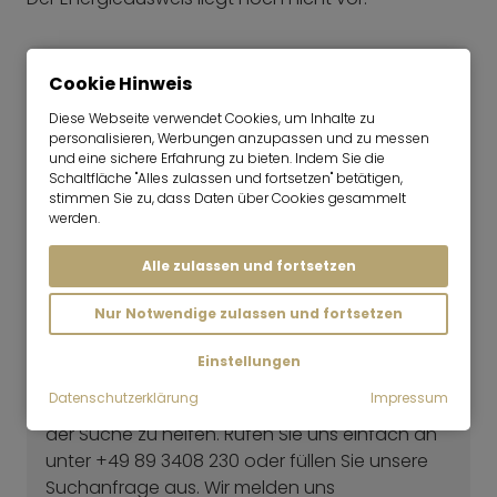
Cookie Hinweis
Diese Webseite verwendet Cookies, um Inhalte zu
personalisieren, Werbungen anzupassen und zu messen
und eine sichere Erfahrung zu bieten. Indem Sie die
Schaltfläche "Alles zulassen und fortsetzen" betätigen,
stimmen Sie zu, dass Daten über Cookies gesammelt
werden.
Alle zulassen und fortsetzen
Giulia Fabiani
Consultant | Vermietung
Nur Notwendige zulassen und fortsetzen
Noch nicht die richtige Wohnung dabei
gewesen?
Einstellungen
Datenschutzerklärung
Impressum
Unser Vermietungsteam freut sich Ihnen bei
der Suche zu helfen. Rufen Sie uns einfach an
unter +49 89 3408 230 oder füllen Sie unsere
Suchanfrage aus. Wir melden uns