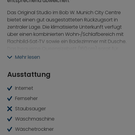
entsprechend abweichen.
Das Original Studio im
Bob W. Munich City Centre
bietet einen gut ausgestatteten Rückzugsort in
zentraler Lage. Die klimatisierte Unterkunft verfügt
über einen kombinierten Wohn‑/Schlafbereich mit
Flachbild‑Sat‑TV sowie ein Badezimmer mit Dusche.
Das bequeme Queensizebett (160 cm) sorgt für
erholsamen Schlaf.
Mehr lesen
Die voll eingerichtete Küche ermöglicht eine
Ausstattung
unkomplizierte Selbstverpflegung. Kostenloses
WLAN sowie ein gemeinschaftlich nutzbarer
Internet
Waschraum stehen ebenfalls zur Verfügung. Eine
regelmäßige, wöchentliche Reinigung trägt zu
Fernseher
einem gepflegten Wohngefühl bei.
Staubsauger
Cafés, Restaurants und die U‑Bahn‑Station
Waschmaschine
Theresienwiese sind in etwa fünf Gehminuten
Wäschetrockner
erreichbar, der Karlsplatz/Stachus in rund zehn