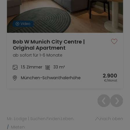
Video
Bob W Munich City Centre |
Original Apartment
ab sofort für 1-6 Monate
1.5 Zimmer
33 m²
2.900
München-Schwanthalerhöhe
€/Monat
Mr. Lodge | Suchen.Finden.Leben.
nach oben
Mieten