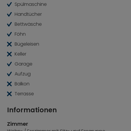
erreichbar, der Karlsplatz/Stachus in rund zehn
Spülmaschine
Minuten.
Handtücher
Die gezeigten Fotos sind exemplarisch für diesen
Bettwäsche
Apartmenttyp
.
Föhn
Bügeleisen
Keller
Garage
Aufzug
Balkon
Terrasse
Informationen
Zimmer