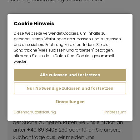
Cookie Hinweis
Diese Webseite verwendet Cookies, um Inhalte zu
personalisieren, Werbungen anzupassen und zu messen
und eine sichere Erfahrung zu bieten. Indem Sie die
Schaltfläche "Alles zulassen und fortsetzen" betätigen,
stimmen Sie zu, dass Daten über Cookies gesammelt
werden.
Alle zulassen und fortsetzen
Giulia Fabiani
Consultant | Vermietung
Nur Notwendige zulassen und fortsetzen
Noch nicht die richtige Wohnung dabei
gewesen?
Einstellungen
Datenschutzerklärung
Impressum
Unser Vermietungsteam freut sich Ihnen bei
der Suche zu helfen. Rufen Sie uns einfach an
unter +49 89 3408 230 oder füllen Sie unsere
Suchanfrage aus. Wir melden uns