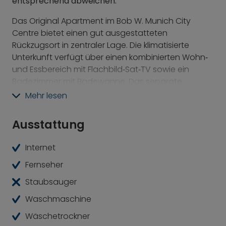
entsprechend abweichen.
Das Original Apartment im
Bob W. Munich City
Centre bietet einen gut ausgestatteten
Rückzugsort in zentraler Lage. Die klimatisierte
Unterkunft verfügt über einen kombinierten Wohn‑
und Essbereich mit Flachbild‑Sat‑TV sowie ein
Badezimmer mit Badewanne. Das separate
Schlafzimmer mit zwei Singlebetten (je 90x 200
Mehr lesen
cm) sorgt für erholsamen Schlaf.
Ausstattung
Die voll eingerichtete Küche ermöglicht eine
unkomplizierte Selbstverpflegung. Kostenloses
Internet
WLAN und ein gemeinschaftlich nutzbarer
Waschraum stehen ebenfalls zur Verfügung. Eine
Fernseher
regelmäßige, wöchentliche Reinigung sorgt für ein
Staubsauger
gepflegtes Wohngefühl.
Waschmaschine
Cafés, Restaurants und die U‑Bahn‑Station
Wäschetrockner
Theresienwiese sind in etwa fünf Gehminuten