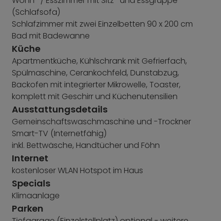
Wohn- / Esszimmer mit Sitz- und Essgruppe
(Schlafsofa)
Schlafzimmer mit zwei Einzelbetten 90 x 200 cm
Bad mit Badewanne
Küche
Apartmentküche, Kühlschrank mit Gefrierfach,
Spülmaschine, Cerankochfeld, Dunstabzug,
Backofen mit integrierter Mikrowelle, Toaster,
komplett mit Geschirr und Küchenutensilien
Ausstattungsdetails
Gemeinschaftswaschmaschine und -Trockner
Smart-TV (Internetfähig)
inkl. Bettwäsche, Handtücher und Föhn
Internet
kostenloser WLAN Hotspot im Haus
Specials
Klimaanlage
Parken
Tiefgarage (Einzelstellplatz) optional - weitere