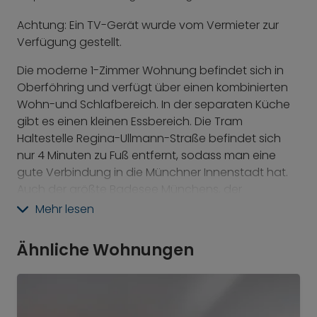
Achtung: Ein TV-Gerät wurde vom Vermieter zur
Verfügung gestellt.
Die moderne 1-Zimmer Wohnung befindet sich in
Oberföhring und verfügt über einen kombinierten
Wohn-und Schlafbereich. In der separaten Küche
gibt es einen kleinen Essbereich. Die Tram
Haltestelle Regina-Ullmann-Straße befindet sich
nur 4 Minuten zu Fuß entfernt, sodass man eine
gute Verbindung in die Münchner Innenstadt hat.
Auch der größte Badesee Münchens, der
Feringasee, liegt in Oberföhring. Die Badezone liegt
Mehr lesen
im südlichen Teil des Sees. Sportler finden am
Ostufer Volleyball-, Fußball- und Frisbee-Felder.
Ähnliche Wohnungen