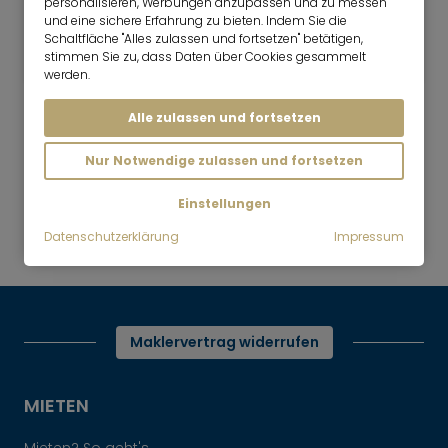
personalisieren, Werbungen anzupassen und zu messen
4 Zimmer
180 m²
und eine sichere Erfahrung zu bieten. Indem Sie die
4.700
Schaltfläche "Alles zulassen und fortsetzen" betätigen,
München-Herzogpark
stimmen Sie zu, dass Daten über Cookies gesammelt
€/Monat
werden.
Alle zulassen und fortsetzen
Nur Notwendige zulassen und fortsetzen
Mr. Lodge | Suchen.Finden.Leben.
nach oben
Einstellungen
Mieten
Datenschutzerklärung
Impressum
Wohnen auf Zeit
Maklervertrag widerrufen
MIETEN