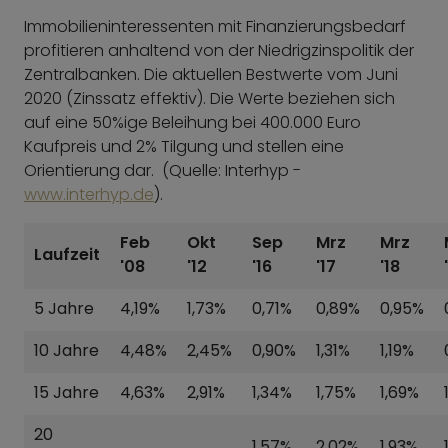
Immobilieninteressenten mit Finanzierungsbedarf
profitieren anhaltend von der Niedrigzinspolitik der
Zentralbanken. Die aktuellen Bestwerte vom Juni
2020 (Zinssatz effektiv). Die Werte beziehen sich
auf eine 50%ige Beleihung bei 400.000 Euro
Kaufpreis und 2% Tilgung und stellen eine
Orientierung dar. (Quelle: Interhyp -
www.interhyp.de
).
Feb
Okt
Sep
Mrz
Mrz
Laufzeit
'08
'12
'16
'17
'18
5 Jahre
4,19%
1,73%
0,71%
0,89%
0,95%
10 Jahre
4,48%
2,45%
0,90%
1,31%
1,19%
15 Jahre
4,63%
2,91%
1,34%
1,75%
1,69%
20
1,57%
2,02%
1,93%