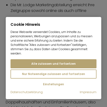
Die Mr. Lodge Marketingabteilung erreicht Ihre
Zielgruppe sowohl online als auch offline
Immobilieneigentümer, die sich aktuell mit
Cookie Hinweis
Verkaufsgedanken tragen, sollten nicht zögern und
die guten Konditionen für den Verkauf jetzt nutzen.
Diese Webseite verwendet Cookies, um Inhalte zu
personalisieren, Werbungen anzupassen und zu messen
und eine sichere Erfahrung zu bieten. Indem Sie die
Schaltfläche "Alles zulassen und fortsetzen" betätigen,
PROVISIONSNEUREGELUNG IM VERKAUF:
stimmen Sie zu, dass Daten über Cookies gesammelt
werden.
Die von der Regierung beschlossene Neuregelung
der Provisionen für die Vermittlung von
Alle zulassen und fortsetzen
Wohnungen und Häusern kommt ab dem
23.12.2020 zum Tragen. Ab diesem Zeitpunkt
Nur Notwendige zulassen und fortsetzen
berechnen wir für die erfolgreiche Vermittlung
eines Kaufvertrages dem Immobilienverkäufer und
Einstellungen
-käufer je 1,5% zzgl. MwSt. Bei Häusern gilt die
Datenschutzerklärung
Impressum
Neuregelung nur für Reihenhäuser,
Doppelhaushälften und Einfamilienhäusern, also