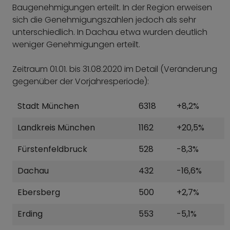
Baugenehmigungen erteilt. In der Region erweisen
sich die Genehmigungszahlen jedoch als sehr
unterschiedlich. In Dachau etwa wurden deutlich
weniger Genehmigungen erteilt.
Zeitraum 01.01. bis 31.08.2020 im Detail (Veränderung
gegenüber der Vorjahresperiode):
Stadt München
6318
+8,2%
Landkreis München
1162
+20,5%
Fürstenfeldbruck
528
-8,3%
Dachau
432
-16,6%
Ebersberg
500
+2,7%
Erding
553
-5,1%