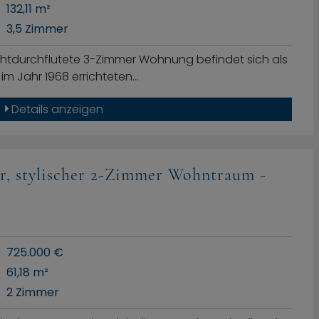
132,11 m²
3,5 Zimmer
ichtdurchflutete 3-Zimmer Wohnung befindet sich als
im Jahr 1968 errichteten…
Details anzeigen
er, stylischer 2-Zimmer Wohntraum -
725.000 €
61,18 m²
2 Zimmer