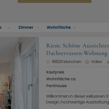
s
Zimmer
Wohnfläche
Riem: Schöne Aussichte
Dachterrassen-Wohnung
81829 München
Video
Kaufpreis
Wohnfläche ca.
Penthouse
Willkommen in dieser exklusive
Design, hochwertige Ausstattu