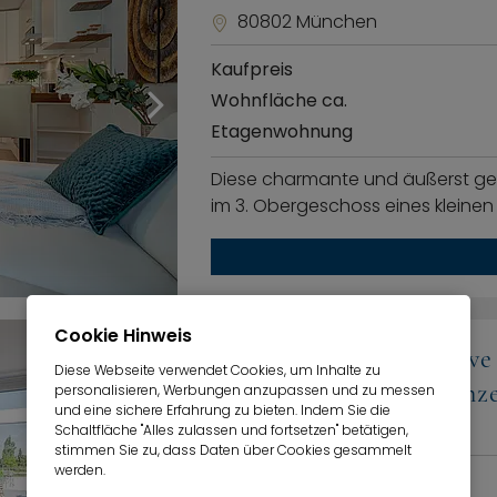
80802 München
Kaufpreis
Wohnfläche ca.
Etagenwohnung
Diese charmante und äußerst ge
im 3. Obergeschoss eines kleine
Cookie Hinweis
Berg am Laim: Exklusiv
Diese Webseite verwendet Cookies, um Inhalte zu
großzügigem Wohnkonz
personalisieren, Werbungen anzupassen und zu messen
und eine sichere Erfahrung zu bieten. Indem Sie die
81825 München
360°
Schaltfläche "Alles zulassen und fortsetzen" betätigen,
stimmen Sie zu, dass Daten über Cookies gesammelt
werden.
Kaufpreis