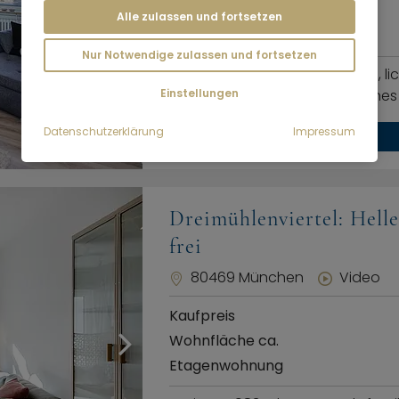
Wohnfläche ca.
Alle zulassen und fortsetzen
Terrassenwohnung
Nur Notwendige zulassen und fortsetzen
Diese bezugsfreie, großzügige, l
Einstellungen
Einzige im 4. Obergeschoss eines 
Datenschutzerklärung
Impressum
Dreimühlenviertel: Hell
frei
80469 München
Video
Kaufpreis
Wohnfläche ca.
Etagenwohnung