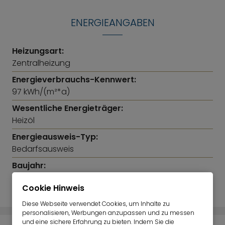
ENERGIEANGABEN
Heizungsart:
Zentralheizung
Energieverbrauchs-Kennwert:
97 kWh/(m²*a)
Wesentliche Energieträger:
Heizöl
Energieausweis-Typ:
Bedarfsausweis
Baujahr:
1971
Cookie Hinweis
Diese Webseite verwendet Cookies, um Inhalte zu
personalisieren, Werbungen anzupassen und zu messen
und eine sichere Erfahrung zu bieten. Indem Sie die