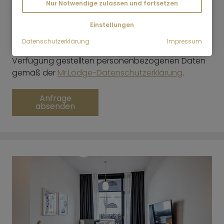
mich von Interesse sein könnten, zuzusenden.
Nur Notwendige zulassen und fortsetzen
Meine Einwilligung kann ich jederzeit mit Wirkung
*
für die Zukunft widerrufen
Einstellungen
Datenschutzerklärung
Impressum
Mr.Lodge GmbH verarbeitet die von Ihnen zur
Verfügung gestellten personenbezogenen Daten
gemäß der
Mr.Lodge-Datenschutzerklärung
.
Anfrage
absenden