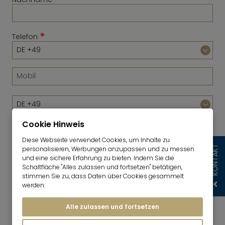
*
Telefon
Cookie Hinweis
Diese Webseite verwendet Cookies, um Inhalte zu
KONTAKT
personalisieren, Werbungen anzupassen und zu messen
*
E-Mail
und eine sichere Erfahrung zu bieten. Indem Sie die
Schaltfläche "Alles zulassen und fortsetzen" betätigen,
stimmen Sie zu, dass Daten über Cookies gesammelt
werden.
Ich willige ein, dass die Mr. Lodge GmbH meine
Angaben wie in der
Mr. Lodge-
Alle zulassen und fortsetzen
Datenschutzerklärung
beschrieben, verwendet,
um mir individuelle Angebote zu Objekten, die für