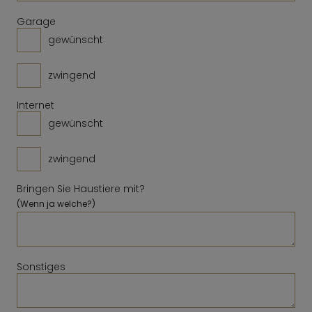
Löschen
Schließen
Heute
Löschen
Schließen
Heute
Garage
gewünscht
zwingend
Internet
gewünscht
zwingend
Bringen Sie Haustiere mit?
(Wenn ja welche?)
Sonstiges