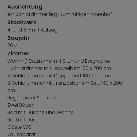
Gemeinschaftsgarten im Innenhof
Ausrichtung
Videogegensprechanlage
ein Schlafzimmer liegt zum ruhigen Innenhof
Stockwerk
Hochwertige Schallschutzfenster, bei
4. und 5. - mit Aufzug
geschlossenen Fenstern ist der Zugverkehr auf den
Baujahr
südlich an die Hildachstraße angrenzenden
2017
Gleisanlagen kaum zu bemerken.
Zimmer
Sehr gute Einkaufsmöglichkeiten: Zu den modernen
Wohn- / Esszimmer mit Sitz- und Essgruppe
und trendigen Pasing Arcaden nur ca. 10 Minuten
1. Schlafzimmer mit Doppelbett 180 x 200 cm
Fußweg.
2. Schlafzimmer mit Doppelbett 180 x 200 cm
3. Schlafzimmer mit französischem Bett 140 x 200
Gute Anbindung an die S-Bahn und
cm
überregionalen Zugverkehr: S3 - S8 und DB direkt
Begehbarer Schrank
am Pasinger Bahnhof, der nur etwa 12 Gehminuten
Zwei Bäder
entfernt liegt (Zugang Nordseite)
Bad mit Dusche und Wanne
Bad mit Dusche
Gäste WC
WC separat