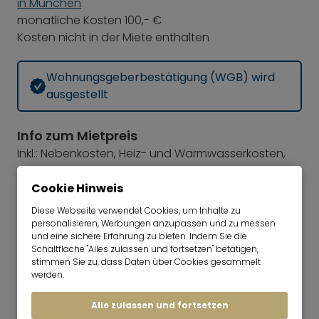
in München
monatliche Kosten 100,- €
Kosten nicht in der Miete enthalten
Wohnungsgeberbestätigung (WGB) wird
ausgestellt
Info zum Mietpreis
Inkl.: Nebenkosten, Heiz- und Warmwasserkosten,
Internet
Zzgl.: Strom
Cookie Hinweis
Optional: Duplexstellplatz 100,- € /Monat
Diese Webseite verwendet Cookies, um Inhalte zu
Kaution
personalisieren, Werbungen anzupassen und zu messen
und eine sichere Erfahrung zu bieten. Indem Sie die
zwei Monatsmieten
Schaltfläche "Alles zulassen und fortsetzen" betätigen,
Rundfunkbeitrag
stimmen Sie zu, dass Daten über Cookies gesammelt
werden.
Rundfunkbeitrag für die öffentlich-rechtlichen
Rundfunkanstalten. Der monatliche
Alle zulassen und fortsetzen
Rundfunkbeitrag ist vom Mieter direkt an ARD ZDF