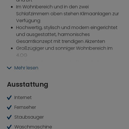
Im Wohnbereich und in den zwei
Schlafzimmern oben stehen Klimaanlagen zur
Verfügung
Hochwertig, stylisch und modern eingerichtet
und ausgestattet, harmonisches
Gesamtkonzept mit trendigen Akzenten
Großzügiger und sonniger Wohnbereich im
4.OG
Große, hochwertige und offen gehaltene
Mehr lesen
Einbauküche mit Kochinsel und
Induktionskochfeld
Zugang zur Dachterrasse von der Küche aus
Ausstattung
Drei komfortable Schlafzimmer:
Elternschlafzimmer im 4.OG mit ensuite-
Internet
Badezimmer mit großer bodengleicher Dusche
Fernseher
und zwei Schlafzimmer im Dachgeschoss
Staubsauger
Das Elternschlafzimmer im 4.OG liegt zum
grünen und ruhigen Innenhofbereich
Waschmaschine