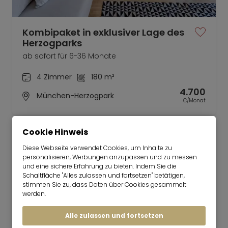
Kombipaket in exklusiver Lage des
Herzogparks
ab sofort für 6-36 Monate
4 Zimmer
180 m²
4.700
München-Herzogpark
€/Monat
Cookie Hinweis
Diese Webseite verwendet Cookies, um Inhalte zu
personalisieren, Werbungen anzupassen und zu messen
und eine sichere Erfahrung zu bieten. Indem Sie die
Mr. Lodge | Suchen.Finden.Leben.
nach oben
Schaltfläche "Alles zulassen und fortsetzen" betätigen,
Mieten
stimmen Sie zu, dass Daten über Cookies gesammelt
werden.
Individuelle, hochwertige 4-Zimmer
Wohnung
Alle zulassen und fortsetzen