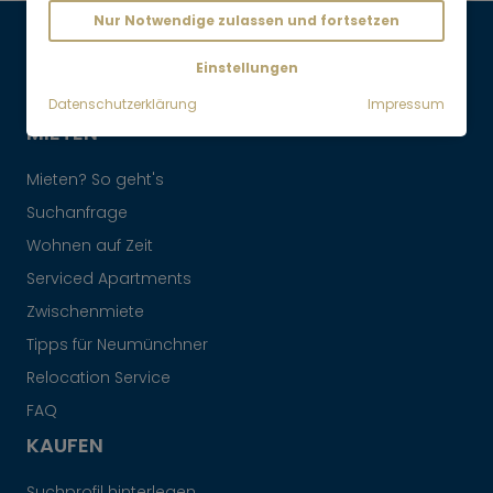
Nur Notwendige zulassen und fortsetzen
Maklervertrag widerrufen
Einstellungen
Datenschutzerklärung
Impressum
MIETEN
Mieten? So geht's
Suchanfrage
Wohnen auf Zeit
Serviced Apartments
Zwischenmiete
Tipps für Neumünchner
Relocation Service
FAQ
KAUFEN
Suchprofil hinterlegen