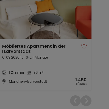
Möbliertes Apartment in der
Sch
Isarvorstadt
ab s
01.09.2026 für 6-24 Monate
1 Zimmer
36 m²
1.450
München-Isarvorstadt
€/Monat