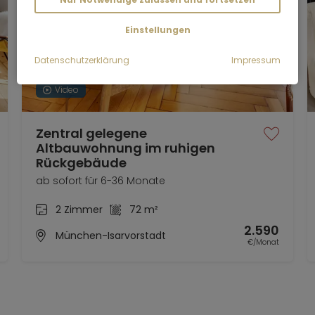
Einstellungen
Datenschutzerklärung
Impressum
Video
Zentral gelegene
Altbauwohnung im ruhigen
Rückgebäude
ab sofort für 6-36 Monate
2 Zimmer
72 m²
2.590
München-Isarvorstadt
€/Monat