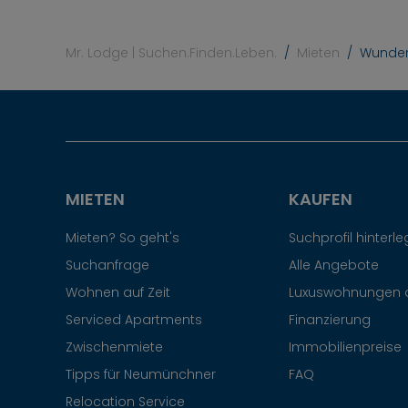
Mr. Lodge | Suchen.Finden.Leben.
Mieten
Wunder
MIETEN
KAUFEN
Mieten? So geht's
Suchprofil hinterl
Suchanfrage
Alle Angebote
Wohnen auf Zeit
Luxuswohnungen 
Serviced Apartments
Finanzierung
Zwischenmiete
Immobilienpreise
Tipps für Neumünchner
FAQ
Relocation Service