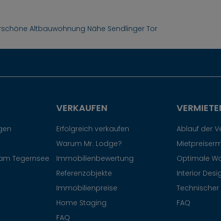
schöne Altbauwohnung Nähe Sendlinger Tor
VERKAUFEN
VERMIETE
egen
Erfolgreich verkaufen
Ablauf der 
Warum Mr. Lodge?
Mietpreiserm
am Tegernsee
Immobilienbewertung
Optimale W
Referenzobjekte
Interior Desi
Immobilienpreise
Technischer 
Home Staging
FAQ
FAQ