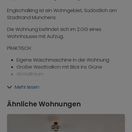
Englschalking ist ein Wohngebiet, Südöstlich am
Stadtrand Münchens.
Die Wohnung befindet sich im 2.OG eines
Wohnhauses mit Aufzug.
PRAKTISCH:
Eigene Waschmaschine in der Wohnung
Großer Westbalkon mit Blick ins Grüne
Abstellraum
Parkmöglichkeiten entlang der Straße
Mehr lesen
S8 zum Flughafen in unter 10 Minuten zu Fuß
erreichbar
Ähnliche Wohnungen