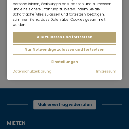
2 Zimmer
60 m²
personalisieren, Werbungen anzupassen und zu messen
und eine sichere Erfahrung zu bieten. Indem Sie die
1.780
Herrsching am Ammersee
Schaltfläche "Alles zulassen und fortsetzen" betätigen,
€/Monat
stimmen Sie zu, dass Daten über Cookies gesammelt
werden.
Alle zulassen und fortsetzen
Nur Notwendige zulassen und fortsetzen
Mr. Lodge | Suchen.Finden.Leben.
nach oben
Einstellungen
Mieten
Schön möblierte und sonnige
Datenschutzerklärung
Impressum
Wohnung auf Zeit
Maklervertrag widerrufen
MIETEN