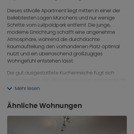
Dieses stilvolle Apartment liegt mitten in einer der
beliebtesten Lagen Münchens und nur wenige
Schritte vom Luitpoldpark entfernt. Die junge,
moderne Einrichtung schafft eine angenehme
Atmosphäre, während die durchdachte
Raumaufteilung den vorhandenen Platz optimal
nutzt und ein überraschend großzügiges
Wohngefühl entstehen lässt.
Die gut ausgestattete Küchennische fügt sich
harmonisch in den Wohnbereich ein und macht die
Wohnung ideal für einen unkomplizierten Alltag.
Mehr lesen
Das Badezimmer mit Wandheizung sorgt für
zusätzlichen Komfort. Ein eigenes Kellerabteil bietet
Ähnliche Wohnungen
praktischen Stauraum. Cafés, Restaurants und die
entspannte Schwabinger Lebensart prägen das
direkte Umfeld und machen diese Wohnung
besonders attraktiv für alle, die München