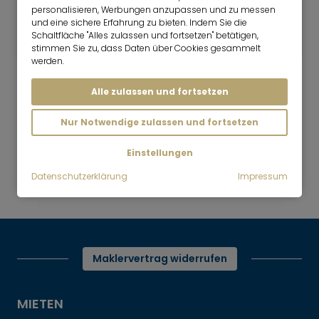
1 Zimmer
24 m²
personalisieren, Werbungen anzupassen und zu messen
und eine sichere Erfahrung zu bieten. Indem Sie die
1.290
München-Schwabing
Schaltfläche "Alles zulassen und fortsetzen" betätigen,
€/Monat
stimmen Sie zu, dass Daten über Cookies gesammelt
werden.
Alle zulassen und fortsetzen
Nur Notwendige zulassen und fortsetzen
Mr. Lodge | Suchen.Finden.Leben.
nach oben
Einstellungen
Mieten
Wohnen auf Zeit im Herzen
Datenschutzerklärung
Impressum
Schwabings
Maklervertrag widerrufen
MIETEN