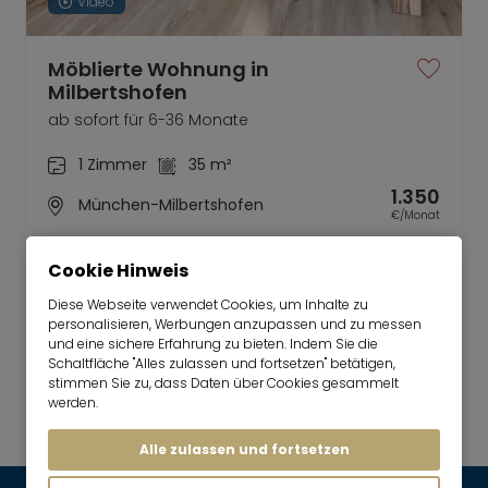
Video
Möblierte Wohnung in
Milbertshofen
ab sofort für 6-36 Monate
1 Zimmer
35 m²
1.350
München-Milbertshofen
€/Monat
Cookie Hinweis
Diese Webseite verwendet Cookies, um Inhalte zu
personalisieren, Werbungen anzupassen und zu messen
und eine sichere Erfahrung zu bieten. Indem Sie die
Mr. Lodge | Suchen.Finden.Leben.
nach oben
Schaltfläche "Alles zulassen und fortsetzen" betätigen,
stimmen Sie zu, dass Daten über Cookies gesammelt
Mieten
werden.
Modern möbliertes Apartment
Alle zulassen und fortsetzen