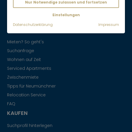
Nur Notwendige zulassen und fortsetzen
Maklervertrag widerrufen
Einstellungen
Datenschutzerklärung
Impressum
MIETEN
Mieten? So geht's
Suchanfrage
Wohnen auf Zeit
Serviced Apartments
Zwischenmiete
Tipps für Neumünchner
Relocation Service
FAQ
KAUFEN
Suchprofil hinterlegen