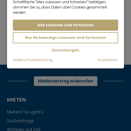
Schaltfläche "Alles zulassen und fortsetzen" betätigen,
stimmen Sie zu, dass Daten über Cookies gesammelt
werden.
Alle zulassen und fortsetzen
Mr. Lodge | Suchen.Finden.Leben.
nach oben
Nur Notwendige zulassen und fortsetzen
Mieten
Zentrale Lage Nähe Hauptbahnhof:
Einstellungen
Wohnung im Hotel
Datenschutzerklärung
Impressum
Maklervertrag widerrufen
MIETEN
Mieten? So geht's
Suchanfrage
Wohnen auf Zeit