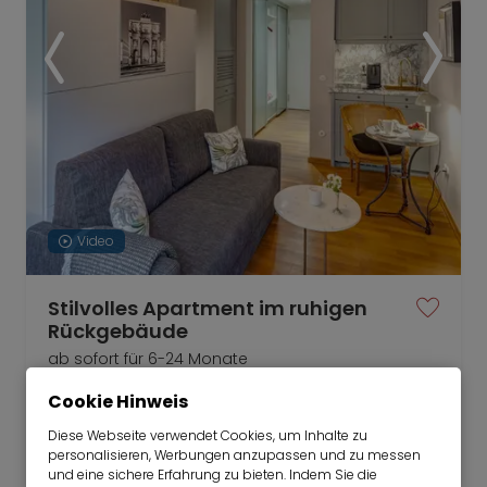
Video
Stilvolles Apartment im ruhigen
Rückgebäude
ab sofort für 6-24 Monate
Cookie Hinweis
1 Zimmer
21 m²
1.380
Diese Webseite verwendet Cookies, um Inhalte zu
München-Maxvorstadt
personalisieren, Werbungen anzupassen und zu messen
€/Monat
und eine sichere Erfahrung zu bieten. Indem Sie die