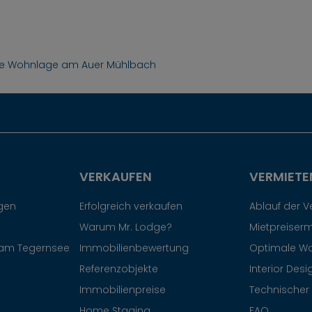
ive Wohnlage am Auer Mühlbach
VERKAUFEN
VERMIETE
egen
Erfolgreich verkaufen
Ablauf der 
Warum Mr. Lodge?
Mietpreiserm
am Tegernsee
Immobilienbewertung
Optimale W
Referenzobjekte
Interior Desi
Immobilienpreise
Technischer 
Home Staging
FAQ