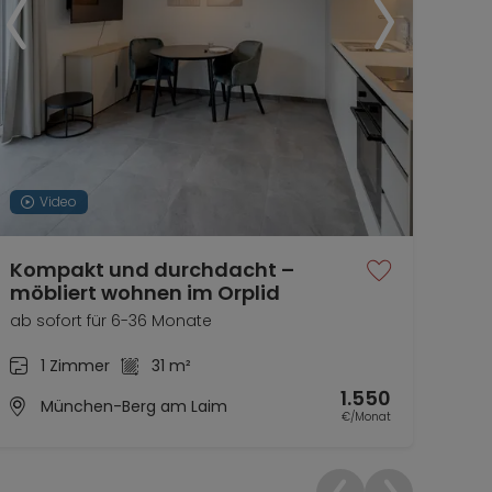
Video
Kompakt und durchdacht –
Ko
möbliert wohnen im Orplid
möb
ab sofort für 6-36 Monate
ab s
1 Zimmer
31 m²
1.550
München-Berg am Laim
€/Monat