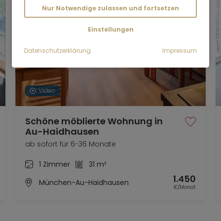
Nur Notwendige zulassen und fortsetzen
Einstellungen
Datenschutzerklärung
Impressum
Video
Schöne möblierte Wohnung in
Au-Haidhausen
ab sofort für 6-36 Monate
1 Zimmer
31 m²
1.450
München-Au-Haidhausen
€/Monat