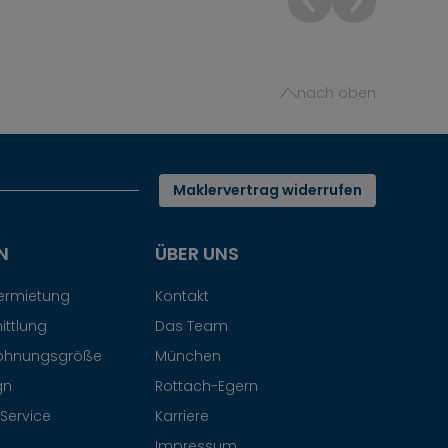
nach oben
Maklervertrag widerrufen
N
ÜBER UNS
Vermietung
Kontakt
ittlung
Das Team
ohnungsgröße
München
gn
Rottach-Egern
Service
Karriere
Impressum