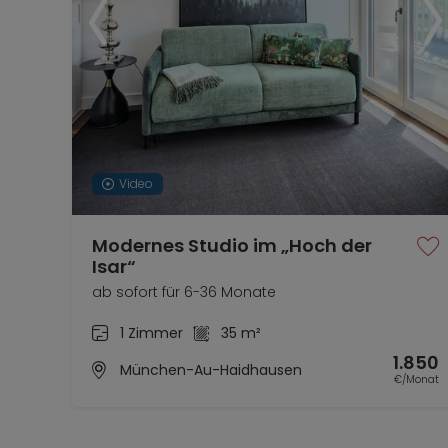
Video
Modernes Studio im „Hoch der
Isar“
ab sofort für 6-36 Monate
1 Zimmer
35 m²
1.850
München-Au-Haidhausen
€/Monat