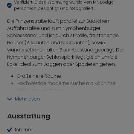
Verifiziert: Diese Wohnung wurde von Mr. Lodge
persönlich besichtigt und fotografiert.
Die Prinzenstraße läuft parallel zur Südlichen
Auffahrtsallee und zum Nymphenburger
Schlosskanal und ist durch stilvolle, freistehende
Häuser (Altbauten und Neubauten), sowie
wunderschönen alten Baumbestand geprägt. Der
Nymphenburger Schlosspark liegt gleich um die
Ecke, ideal zum Joggen oder Spazieren gehen.
Große helle Räume
Hochwertige moderne Küche mit Kochinsel,
offen zum Esszimmer
Großes Esszimmer mit Esstisch für bis zu 10
Mehr lesen
Personen
Eleganter und großer Schiebetüren-
Ausstattung
Durchgang vom Esszimmer zum Wohnzimmer
Drei vollwertige Schlafzimmer, ideal für Familien
Internet
Hochwertiges und modernes Badezimmer mit