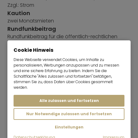
Zzgl.: Strom
Kaution
zwei Monatsmieten
Rundfunkbeitrag
Rundfunkbeitrag für die öffentlich-rechtlichen
Rundfunkanstalten. Der monatliche
Cookie Hinweis
Rundfunkbeitrag ist vom Mieter direkt an ARD ZDF
Deutschlandradio, Beitragsservice zu bezahlen und
Diese Webseite verwendet Cookies, um Inhalte zu
beträgt derzeit 18,36 €/Monat - nicht in der Miete
personalisieren, Werbungen anzupassen und zu messen
und eine sichere Erfahrung zu bieten. Indem Sie die
enthalten, soweit nicht anders ausgewiesen:
Schaltfläche "Alles zulassen und fortsetzen" betätigen,
weitere Informationen
stimmen Sie zu, dass Daten über Cookies gesammelt
werden.
Energieausweis
Der Energieausweis liegt noch nicht vor.
Alle zulassen und fortsetzen
Nur Notwendige zulassen und fortsetzen
Einstellungen
Datenschutzerklärung
Impressum