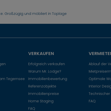
te: Großzügig und möbliert in Toplage
VERKAUFEN
VERMIETE
egen
Erfolgreich verkaufen
Ablauf der 
Warum Mr. Lodge?
Mietpreiserm
am Tegernsee
Immobilienbewertung
Optimale W
Referenzobjekte
Interior Desi
Immobilienpreise
Technischer 
Home Staging
FAQ
FAQ