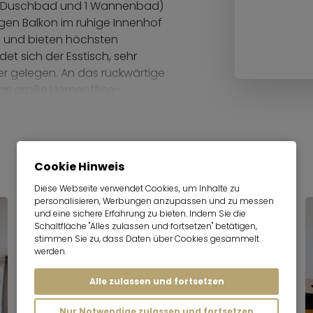
 (1 Duschbad und 1 Wannenbad)
gen Balkon im ruhige Innenhof
n und bieten höchsten
et sich der Esstisch, sehr
r gelegen. An das rückwärtige
 das große Homeoffice-
ten sich zum Beispiel als
 Das Arbeitszimmer ist auch vom
n praktisches Bettsofa für Gäste
Seite des Wohnzimmers grenzt ein
Cookie Hinweis
mmer genutzt werden kann, ein
 vorhanden. Ein großes und
Diese Webseite verwendet Cookies, um Inhalte zu
personalisieren, Werbungen anzupassen und zu messen
 als Elternzimmer oder
und eine sichere Erfahrung zu bieten. Indem Sie die
ugänglich. Nahe zum
Schaltfläche "Alles zulassen und fortsetzen" betätigen,
ischer Garderobenschrank an der
stimmen Sie zu, dass Daten über Cookies gesammelt
werden.
Alle zulassen und fortsetzen
ahn quasi vor der Tür: Die
t der S-Bahn S8 sind es nur kurze
Nur Notwendige zulassen und fortsetzen