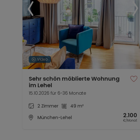
35 Minuten Fahrzeit zum Airport Terminal.
Einen Tiefgaragenplatz können Sie je nach Verfü
Frauenstraße 38 in einer öffentlichen Parkgara
siehe Bavaria Parkgaragen GmbH, Rieger City).
Video
Sehr schön möblierte Wohnung
im Lehel
15.10.2026 für 6-36 Monate
2 Zimmer
49 m²
2.100
München-Lehel
€/Monat