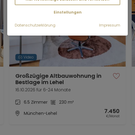
Einstellungen
gbarkeit ganz in der Nähe in der
ge anmieten (ca. 200 EUR/Monat,
Datenschutzerklärung
Impressum
Video
Großzügige Altbauwohnung in
Bestlage im Lehel
16.10.2026 für 6-24 Monate
6.5 Zimmer
230 m²
7.450
München-Lehel
€/Monat