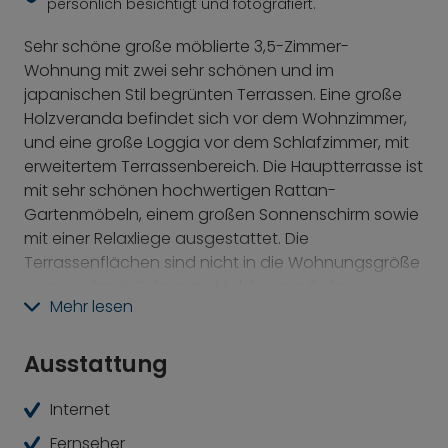
persönlich besichtigt und fotografiert.
Sehr schöne große möblierte 3,5-Zimmer-
Wohnung mit zwei sehr schönen und im
japanischen Stil begrünten Terrassen. Eine große
Holzveranda befindet sich vor dem Wohnzimmer,
und eine große Loggia vor dem Schlafzimmer, mit
erweitertem Terrassenbereich. Die Hauptterrasse ist
mit sehr schönen hochwertigen Rattan-
Gartenmöbeln, einem großen Sonnenschirm sowie
mit einer Relaxliege ausgestattet. Die
Terrassenflächen sind nicht in die Wohnungsgröße
eingerechnet. Sehr gute Möblierung: Sofa von
Mehr lesen
ewald schillig, Wohnwand von misura emme,
Esstischstühle von Ligne Roset, hochwertige
Schlafzimmermöbel, Einbauküche vom Schreiner
Ausstattung
mit Siemens-Elektrogeräten. Sehr angenehm:
Wohnungstür mit Video-Gegensprechanlage.
Internet
Fernseher
Die wohnfertig ausgestattete Wohnung bietet ein