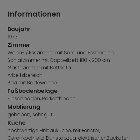
Hinweis (Stand: Mai 2026)
: Im Untergeschoss
Informationen
wurden inzwischen ein großer Eckschreibtisch
sowie ein zusätzliches Bett (1,20 m breit) aufgestellt.
Baujahr
Diese Ausstattung ist auf den aktuellen Fotos und
1973
im Video noch nicht zu sehen.
Zimmer
Wohn- / Esszimmer mit Sofa und Essbereich
Schlafzimmer mit Doppelbett 180 x 200 cm
Gästezimmer mit Bettsofa
Arbeitsbereich
Bad mit Badewanne
Fußbodenbeläge
Fliesenboden, Parkettboden
Möblierung
gehoben, sehr gut
Küche
hochwertige Einbauküche, mit Fenster,
Cerankochfeld, Dunstabzug, elektrischer Backofen,