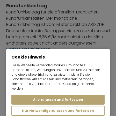
Rundfunkbeitrag
Rundfunkbeitrag für die öffentlich-rechtlichen
Rundfunkanstalten. Der monatliche
Rundfunkbeitrag ist vom Mieter direkt an ARD ZDF
Deutschlandradio, Beitragsservice zu bezahlen und
beträgt derzeit 18,36 €/Monat - nicht in der Miete
enthalten, soweit nicht anders ausgewiesen:
weitere Informationen
Energieausweis
Cookie Hinweis
Baujahr laut Energieausweis: 2009
Diese Webseite verwendet Cookies, um Inhalte zu
Energieausweistyp: Verbrauchsausweis
personalisieren, Werbungen anzupassen und zu messen
Wesentliche Energieträger: Gas
und eine sichere Erfahrung zu bieten. Indem Sie die
Schaltfläche "Alles zulassen und fortsetzen" betätigen,
Energieeffizienzklasse: C
stimmen Sie zu, dass Daten über Cookies gesammelt
Energieverbrauchskennwert: 88,30 kWh/(m²*a)
werden.
Alle zulassen und fortsetzen
Nur Notwendige zulassen und fortsetzen