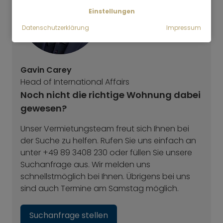
Einstellungen
Datenschutzerklärung
Impressum
Gavin Carey
Head of International Affairs
Noch nicht die richtige Wohnung dabei
gewesen?
Unser Vermietungsteam freut sich Ihnen bei
der Suche zu helfen. Rufen Sie uns einfach an
unter +49 89 3408 230 oder füllen Sie unsere
Suchanfrage aus. Wir melden uns
schnellstmöglich bei Ihnen. Übrigens bei uns
sind auch Termine am Samstag möglich.
Suchanfrage stellen