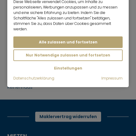
Diese Webseite verwendet Cookies, um Inhalte zu
4.5 Zimmer
165 m²
personalisieren, Werbungen anzupassen und zu messen
3.800
und eine sichere Erfahrung zu bieten. Indem Sie die
Starnberg
€/Monat
Schaltfläche "Alles zulassen und fortsetzen" betätigen,
stimmen Sie zu, dass Daten über Cookies gesammelt
werden.
Alle zulassen und fortsetzen
Nur Notwendige zulassen und fortsetzen
Mr. Lodge | Suchen.Finden.Leben.
nach oben
Mieten
Einstellungen
Starnberg, nördlicher Stadtrand,
Datenschutzerklärung
Impressum
Neubau 2012, möbliertes 4,5-Zimmer-
Reihenhaus
Maklervertrag widerrufen
MIETEN