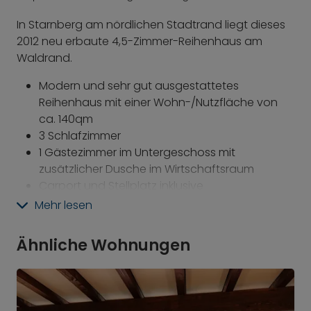
In Starnberg am nördlichen Stadtrand liegt dieses
2012 neu erbaute 4,5-Zimmer-Reihenhaus am
Waldrand.
Modern und sehr gut ausgestattetes
Reihenhaus mit einer Wohn-/Nutzfläche von
ca. 140qm
3 Schlafzimmer
1 Gästezimmer im Untergeschoss mit
zusätzlicher Dusche im Wirtschaftsraum
Carport und Stellplatz inklusive
Spielplatz und Bolzplatz in direkter Nähe
Mehr lesen
Familienfreundliche Umgebung
Nähe zur MIS Schule (Munich International
Ähnliche Wohnungen
School)