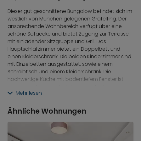
Dieser gut geschnittene Bungalow befindet sich im
westlich von München gelegenen Gräfelfing. Der
ansprechende Wohnbereich verfügt über eine
schöne Sofaecke und bietet Zugang zur Terrasse
mit einladender Sitzgruppe und Grill. Das
Hauptschlafzimmer bietet ein Doppelbett und
einen Kleiderschrank. Die beiden Kinderzimmer sind
mit Einzelbetten ausgestattet, sowie einem
Schreibtisch und einem Kleiderschrank. Die
hochwertige Küche mit bodentiefem Fenster ist
umfangreich ausgestattet, die praktische
Mehr lesen
Durchreiche zum geschmackvollen Esszimmer ist
ein Highlight. Das Badezimmer offeriert eine Dusche
mit Glasabtrennung. Der Hobbyraum im Keller mit
Ähnliche Wohnungen
einer eigenen Bar, lädt zu geselligen Feiern ein.
Darüber hinaus gibt es hier auch einen
Hauswirtschaftsraum.