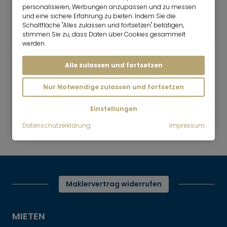
4 Zimmer
125 m²
personalisieren, Werbungen anzupassen und zu messen
und eine sichere Erfahrung zu bieten. Indem Sie die
3.750
München-Olympiadorf
Schaltfläche "Alles zulassen und fortsetzen" betätigen,
€/Monat
stimmen Sie zu, dass Daten über Cookies gesammelt
werden.
Alle zulassen und fortsetzen
Nur Notwendige zulassen und fortsetzen
Mr. Lodge | Suchen.Finden.Leben.
nach oben
Einstellungen
Mieten
Gräfelfing - Bungalow mit Terrasse
Datenschutzerklärung
Impressum
und Garten
Maklervertrag widerrufen
MIETEN