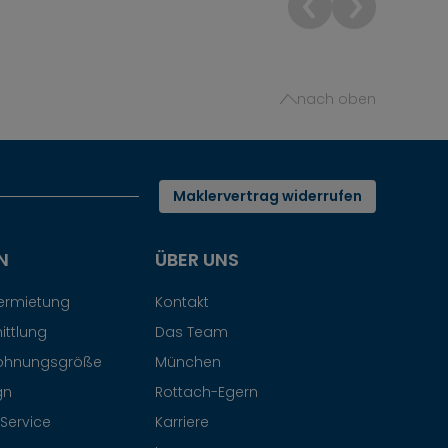
nach oben
Maklervertrag widerrufen
N
ÜBER UNS
Vermietung
Kontakt
ittlung
Das Team
ohnungsgröße
München
gn
Rottach-Egern
Service
Karriere