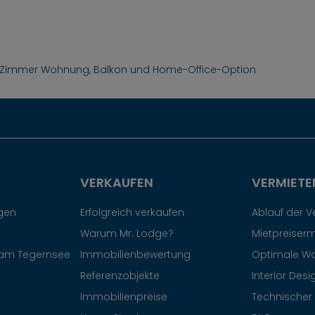
3-Zimmer Wohnung, Balkon und Home-Office-Option
VERKAUFEN
VERMIETE
egen
Erfolgreich verkaufen
Ablauf der 
Warum Mr. Lodge?
Mietpreiserm
am Tegernsee
Immobilienbewertung
Optimale W
Referenzobjekte
Interior Desi
Immobilienpreise
Technischer 