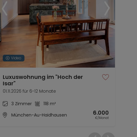
Video
Luxuswohnung im "Hoch der
Woh
Isar"
ein
01.11.2026 für 6-12 Monate
01.0
3 Zimmer
118 m²
6.000
München-Au-Haidhausen
€/Monat