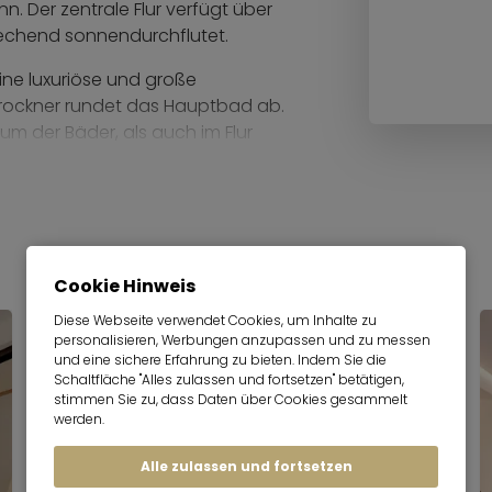
. Der zentrale Flur verfügt über
echend sonnendurchflutet.
ne luxuriöse und große
trockner rundet das Hauptbad ab.
m der Bäder, als auch im Flur
n Esstisch aus Palisanderholz für
lehne, Couchtisch und Smart-TV
 Amazon Prime, Disney+ und DS Video
Cookie Hinweis
Diese Webseite verwendet Cookies, um Inhalte zu
 Kühl-Gefrierkombination und
personalisieren, Werbungen anzupassen und zu messen
Serviced Apartment
welle, überzeugt durch
und eine sichere Erfahrung zu bieten. Indem Sie die
ierter Beleuchtung und einem
Schaltfläche "Alles zulassen und fortsetzen" betätigen,
stimmen Sie zu, dass Daten über Cookies gesammelt
er sowohl zu einem kurzen
werden.
abend einlädt.
Alle zulassen und fortsetzen
tspannen, dank einer Hängematte