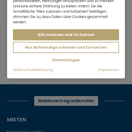
personalisieren, Werbungen anzupassen und zu messen
3 Zimmer
115 m²
und eine sichere Erfahrung zu bieten. Indem Sie die
4.200
Schaltfläche "Alles zulassen und fortsetzen" betätigen,
München-Nymphenburg
stimmen Sie zu, dass Daten über Cookies gesammelt
€/Monat
werden.
Alle zulassen und fortsetzen
Nur Notwendige zulassen und fortsetzen
Mr. Lodge | Suchen.Finden.Leben.
nach oben
Einstellungen
Mieten
Datenschutzerklärung
Impressum
Wohnen auf Zeit
Maklervertrag widerrufen
MIETEN