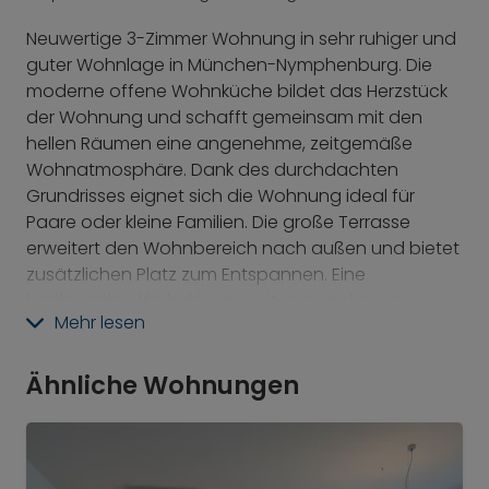
Neuwertige 3-Zimmer Wohnung in sehr ruhiger und
guter Wohnlage in München-Nymphenburg. Die
moderne offene Wohnküche bildet das Herzstück
der Wohnung und schafft gemeinsam mit den
hellen Räumen eine angenehme, zeitgemäße
Wohnatmosphäre. Dank des durchdachten
Grundrisses eignet sich die Wohnung ideal für
Paare oder kleine Familien. Die große Terrasse
erweitert den Wohnbereich nach außen und bietet
zusätzlichen Platz zum Entspannen. Eine
hochwertige Wohnlösung mit angenehmem
Mehr lesen
Umfeld und guter Infrastruktur.
Bitte beachten Sie:
Diese 3-Zimmer Wohnung steht
Ähnliche Wohnungen
nur maximal bis zum 31. Januar 2027 zur Verfügung
(Stand: 23. April 2026).