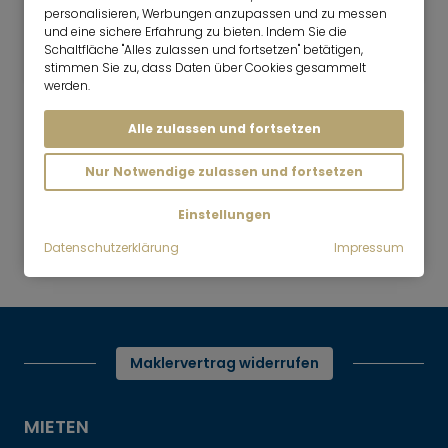
3 Zimmer
110 m²
personalisieren, Werbungen anzupassen und zu messen
und eine sichere Erfahrung zu bieten. Indem Sie die
3.250
München-Nymphenburg
Schaltfläche "Alles zulassen und fortsetzen" betätigen,
€/Monat
stimmen Sie zu, dass Daten über Cookies gesammelt
werden.
Alle zulassen und fortsetzen
Nur Notwendige zulassen und fortsetzen
Mr. Lodge | Suchen.Finden.Leben.
nach oben
Einstellungen
Mieten
Moderne 3-Zimmer Wohnung in
Datenschutzerklärung
Impressum
Toplage
Maklervertrag widerrufen
MIETEN