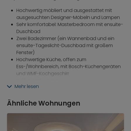
Hochwertig möbliert und ausgestattet mit
ausgesuchten Designer-Möbeln und Lampen
Sehr komfortabel: Masterbedroom mit ensuite-
Duschbad
Zwei Badezimmer (ein Wannenbad und ein
ensuite-Tageslicht-Duschbad mit großem
Fenster)
Hochwertige Küche, offen zum
Ess-/Wohnbereich, mit Bosch-Küchengeräten
und WMF-Kochgeschirr
Fußbodenheizung
Mehr lesen
Automatische Entlüftungsanlage
Die Schlafzimmer liegen sehr ruhig zum grünen
Innenhof
Ähnliche Wohnungen
Schöner Balkon, ebenfalls zum Innenhof
gelegen
Flatscreen-TV und Audio-Ausstattung (Sony,
Pioneer)