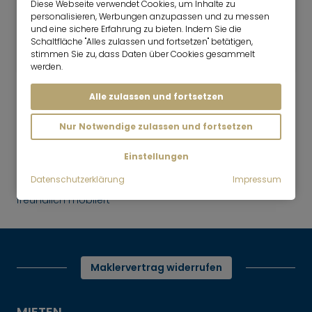
Diese Webseite verwendet Cookies, um Inhalte zu
personalisieren, Werbungen anzupassen und zu messen
6.5 Zimmer
230 m²
und eine sichere Erfahrung zu bieten. Indem Sie die
7.450
Schaltfläche "Alles zulassen und fortsetzen" betätigen,
München-Lehel
stimmen Sie zu, dass Daten über Cookies gesammelt
€/Monat
werden.
Alle zulassen und fortsetzen
Nur Notwendige zulassen und fortsetzen
Mr. Lodge | Suchen.Finden.Leben.
nach oben
Einstellungen
Mieten
Datenschutzerklärung
Impressum
Wohnen in Toplage, hell und
freundlich möbliert
Maklervertrag widerrufen
MIETEN