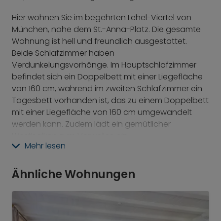
Hier wohnen Sie im begehrten Lehel-Viertel von
München, nahe dem St.-Anna-Platz. Die gesamte
Wohnung ist hell und freundlich ausgestattet.
Beide Schlafzimmer haben
Verdunkelungsvorhänge. Im Hauptschlafzimmer
befindet sich ein Doppelbett mit einer Liegefläche
von 160 cm, während im zweiten Schlafzimmer ein
Tagesbett vorhanden ist, das zu einem Doppelbett
mit einer Liegefläche von 160 cm umgewandelt
werden kann. Zudem lädt ein gemütlicher
Westbalkon zum Verweilen ein.
Mehr lesen
Die Lage verspricht ein pulsierendes Stadtleben mit
erstklassigen Annehmlichkeiten wie der
Ähnliche Wohnungen
Eisbachwelle im Englischen Garten und der Nähe
zur Isar. Zahlreiche gastronomische und kulturelle
Angebote sowie die unmittelbare Nähe zur U-
Bahn-Station Lehel machen dieses Zuhause zum